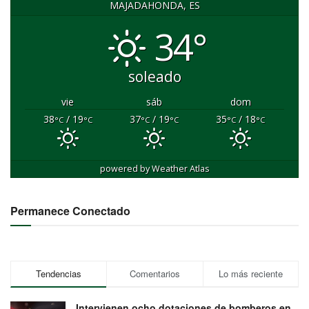
MAJADAHONDA, ES
34°
soleado
vie
sáb
dom
38
/ 19
37
/ 19
35
/ 18
°C
°C
°C
°C
°C
°C
powered by
Weather Atlas
Permanece Conectado
Tendencias
Comentarios
Lo más reciente
Intervienen ocho dotaciones de bomberos en