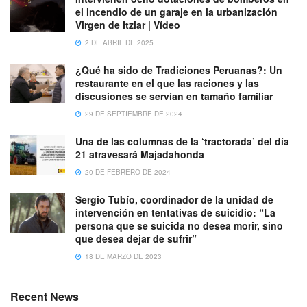
el incendio de un garaje en la urbanización
Virgen de Itziar | Vídeo
2 DE ABRIL DE 2025
¿Qué ha sido de Tradiciones Peruanas?: Un
restaurante en el que las raciones y las
discusiones se servían en tamaño familiar
29 DE SEPTIEMBRE DE 2024
Una de las columnas de la ‘tractorada’ del día
21 atravesará Majadahonda
20 DE FEBRERO DE 2024
Sergio Tubío, coordinador de la unidad de
intervención en tentativas de suicidio: “La
persona que se suicida no desea morir, sino
que desea dejar de sufrir”
18 DE MARZO DE 2023
Recent News