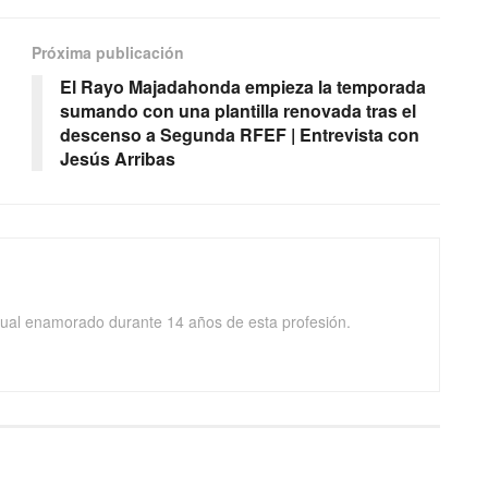
Próxima publicación
El Rayo Majadahonda empieza la temporada
sumando con una plantilla renovada tras el
descenso a Segunda RFEF | Entrevista con
Jesús Arribas
isual enamorado durante 14 años de esta profesión.