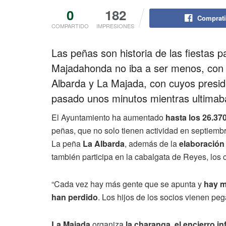
0
182
Comprati
COMPARTIDO
IMPRESIONES
Las peñas son historia de las fiestas p
Majadahonda no iba a ser menos, con 
Albarda y La Majada, con cuyos presi
pasado unos minutos mientras ultimaba
El Ayuntamiento ha aumentado
hasta los 26.37
peñas, que no solo tienen actividad en septiembr
La peña
La Albarda
, además de la
elaboración 
también participa en la cabalgata de Reyes, los c
“Cada vez hay más gente que se apunta y
hay m
han perdido
. Los hijos de los socios vienen pe
La Majada
organiza
la charanga, el encierro inf