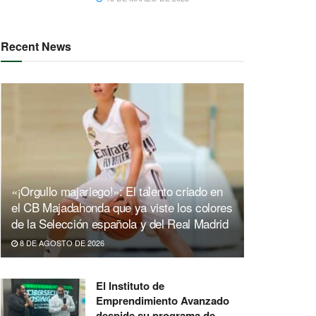
Recent News
«¡Orgullo majariego!»: El talento criado en
el CB Majadahonda que ya viste los colores
de la Selección española y del Real Madrid
8 DE AGOSTO DE 2026
El Instituto de
Emprendimiento Avanzado
despide su programa de