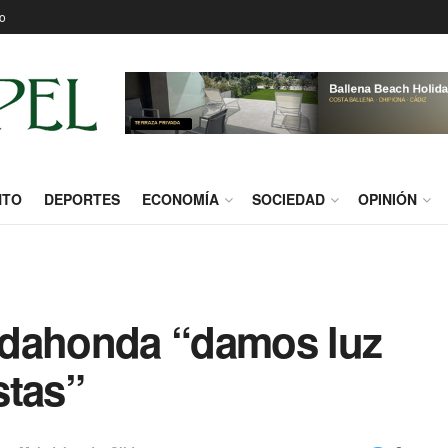
o
NTO
DEPORTES
ECONOMÍA
SOCIEDAD
OPINIÓN
adahonda “damos luz
stas”