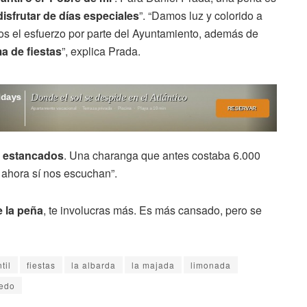
isfrutar de días especiales
”. “Damos luz y colorido a
emos el esfuerzo por parte del Ayuntamiento, además de
a de fiestas
”, explica Prada.
 estancados
. Una charanga que antes costaba 6.000
ahora sí nos escuchan”.
e la peña
, te involucras más. Es más cansado, pero se
til
fiestas
la albarda
la majada
limonada
cedo