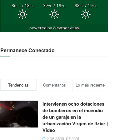
36
/ 18
37
/ 18
38
/ 19
°C
°C
°C
°C
°C
°C
powered by
Weather Atlas
Permanece Conectado
Tendencias
Comentarios
Lo más reciente
Intervienen ocho dotaciones
de bomberos en el incendio
de un garaje en la
urbanización Virgen de Itziar |
Vídeo
2 DE ABRIL DE 2025