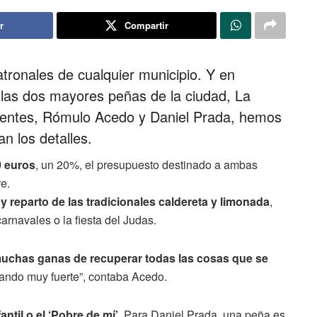
r
Compartir
atronales de cualquier municipio. Y en
las dos mayores peñas de la ciudad, La
dentes, Rómulo Acedo y Daniel Prada, hemos
n los detalles.
0 euros
, un 20%, el presupuesto destinado a ambas
e.
y reparto de las tradicionales caldereta y limonada
,
arnavales o la fiesta del Judas.
uchas ganas de recuperar todas las cosas que se
gando muy fuerte”, contaba Acedo.
antil o el ‘Pobre de mí’
. Para Daniel Prada, una peña es