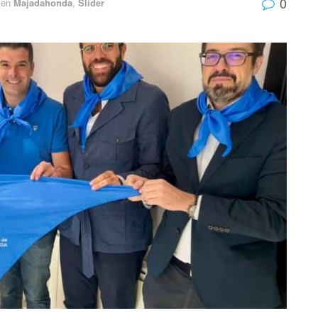
0
en
Majadahonda
,
Slider