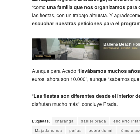
“como
una familia que nos organizamos para d
las fiestas, con un trabajo altruista. Y agradec
escuchar nuestras peticiones para el program
Aunque para Acedo “
llevábamos muchos años
euros, ahora son 10.000”, aunque “sabemos que 
“
Las fiestas son diferentes desde el interior d
disfrutan mucho más”, concluye Prada.
Etiquetas:
charanga
daniel prada
encierro infan
Majadahonda
peñas
pobre de mí
rómulo a