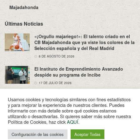
Majadahonda
Últimas Noticias
«¡Orgullo majariego!»: El talento criado en el
CB Majadahonda que ya viste los colores de la
Selección española y del Real Madrid
8 DE AGOSTO DE 2026
El Instituto de Emprendimiento Avanzado
despide su programa de Incibe
17 DE JULIO DE 2026
Usamos cookies y tecnologías similares con fines estadísticos
y para mejorar la experiencia de nuestros clientes. Puedes
informarte con más detalle sobre qué cookies estamos
utilizando o desactivarlas. Si quieres saber más sobre nuestra
Sobre Nosotros
Política de Privacidad
Aviso Legal
Política de Cookies, haz click
AQUÍ
.
Contacto
Configuración de las cookies
Aceptar Todas
© 2022
Enpapel
- Tu periodico de Madahonda.