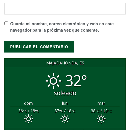
Guarda mi nombre, correo electrónico y web en este
navegador para la próxima vez que comente.
MAJADAHONDA, ES
32°
soleado
dom
lun
mar
36
/ 18
37
/ 18
38
/ 19
°C
°C
°C
°C
°C
°C