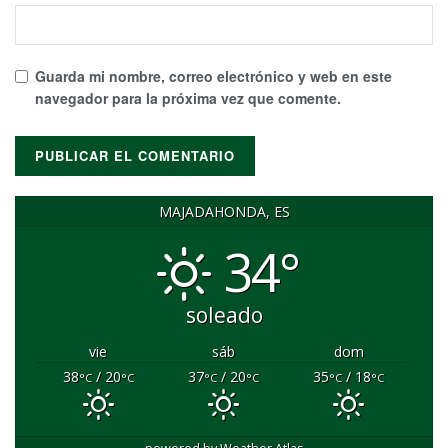
Guarda mi nombre, correo electrónico y web en este
navegador para la próxima vez que comente.
MAJADAHONDA, ES
34°
soleado
vie
sáb
dom
38
/ 20
37
/ 20
35
/ 18
°C
°C
°C
°C
°C
°C