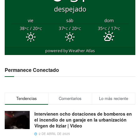
despejado
vie
sáb
dom
38
/ 20
37
/ 20
35
/ 17
°C
°C
°C
°C
°C
°C
powered by
Weather Atlas
Permanece Conectado
Tendencias
Comentarios
Lo más reciente
Intervienen ocho dotaciones de bomberos en
el incendio de un garaje en la urbanización
Virgen de Itziar | Vídeo
2 DE ABRIL DE 2025