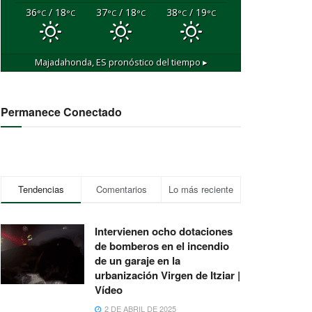
36
/ 18
37
/ 18
38
/ 19
°C
°C
°C
°C
°C
°C
Majadahonda, ES
pronóstico del tiempo ▸
Permanece Conectado
Tendencias
Comentarios
Lo más reciente
Intervienen ocho dotaciones
de bomberos en el incendio
de un garaje en la
urbanización Virgen de Itziar |
Vídeo
2 DE ABRIL DE 2025