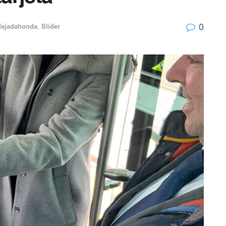
0
ajadahonda
,
Slider