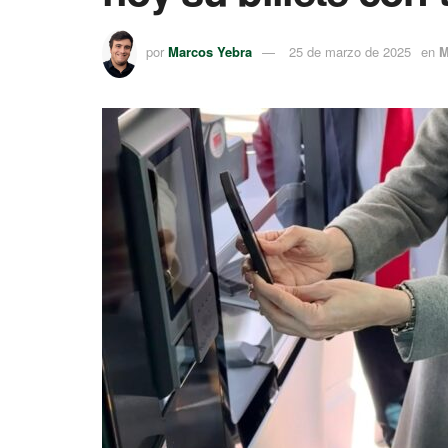
por
Marcos Yebra
25 de marzo de 2025
en
M