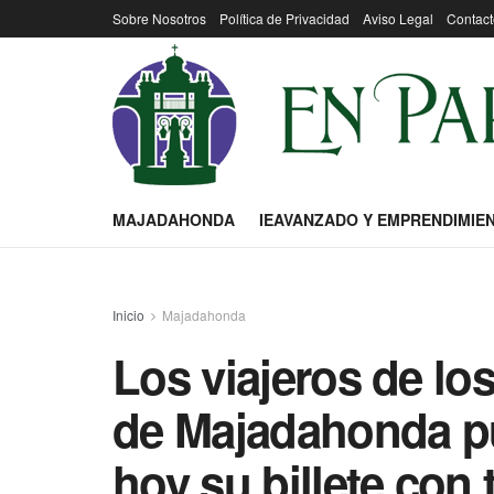
Sobre Nosotros
Política de Privacidad
Aviso Legal
Contact
MAJADAHONDA
IEAVANZADO Y EMPRENDIMIE
Inicio
Majadahonda
Los viajeros de l
de Majadahonda p
hoy su billete con t