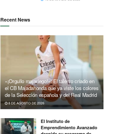
Recent News
«¡Orgullo majariego!»: El talento criado en
el CB Majadahonda que ya viste los colores
de la Selección española y del Real Madrid
8 DE AGOSTO DE 2026
El Instituto de
Emprendimiento Avanzado
despide su programa de