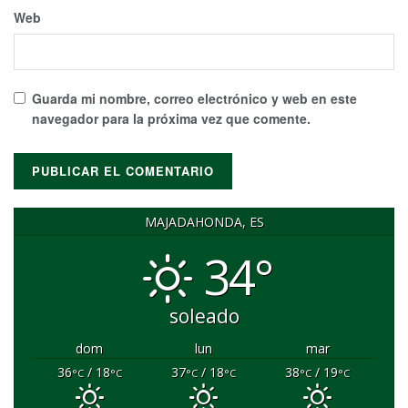
Web
Guarda mi nombre, correo electrónico y web en este
navegador para la próxima vez que comente.
MAJADAHONDA, ES
34°
soleado
dom
lun
mar
36
/ 18
37
/ 18
38
/ 19
°C
°C
°C
°C
°C
°C