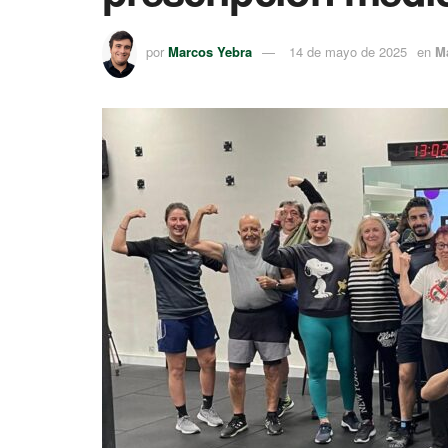
por
Marcos Yebra
14 de mayo de 2025
en
M