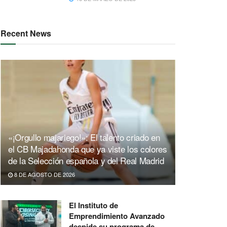
Recent News
«¡Orgullo majariego!»: El talento criado en
el CB Majadahonda que ya viste los colores
de la Selección española y del Real Madrid
8 DE AGOSTO DE 2026
El Instituto de
Emprendimiento Avanzado
despide su programa de