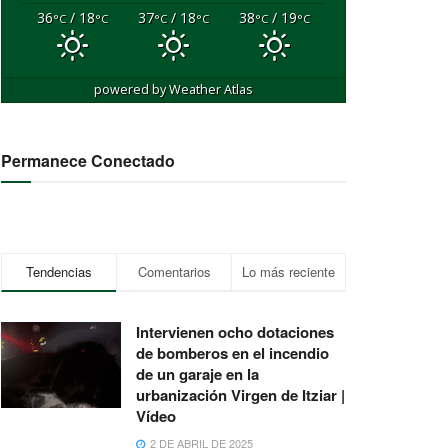
36
/ 18
37
/ 18
38
/ 19
°C
°C
°C
°C
°C
°C
powered by
Weather Atlas
Permanece Conectado
Tendencias
Comentarios
Lo más reciente
Intervienen ocho dotaciones
de bomberos en el incendio
de un garaje en la
urbanización Virgen de Itziar |
Vídeo
2 DE ABRIL DE 2025