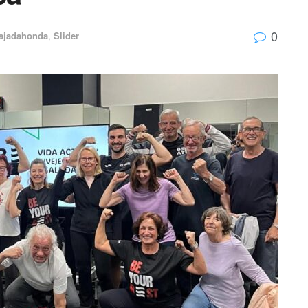
0
ajadahonda
,
Slider