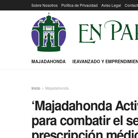
Sobre Nosotros
Política de Privacidad
Aviso Legal
Contact
MAJADAHONDA
IEAVANZADO Y EMPRENDIMIE
Inicio
Majadahonda
‘Majadahonda Activ
para combatir el s
prescripción médi