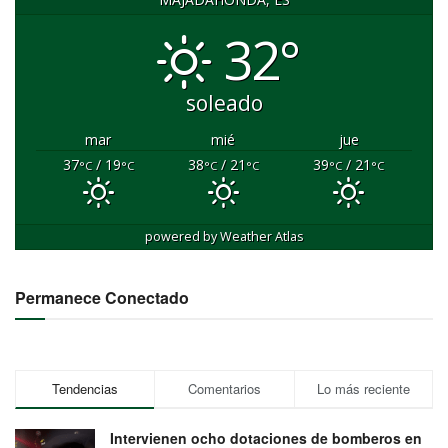
MAJADAHONDA, ES
32°
soleado
mar
mié
jue
37
/ 19
38
/ 21
39
/ 21
°C
°C
°C
°C
°C
°C
powered by
Weather Atlas
Permanece Conectado
Tendencias
Comentarios
Lo más reciente
Intervienen ocho dotaciones de bomberos en