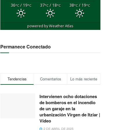
36
/ 19
37
/ 18
38
/ 19
°C
°C
°C
°C
°C
°C
powered by
Weather Atlas
Permanece Conectado
Tendencias
Comentarios
Lo más reciente
Intervienen ocho dotaciones
de bomberos en el incendio
de un garaje en la
urbanización Virgen de Itziar |
Vídeo
2 DE ABRIL DE 2025