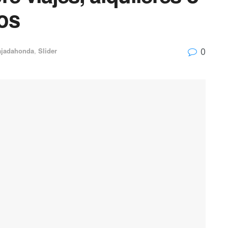
os
0
jadahonda
,
Slider