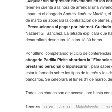
“Alquilar sin sorpresas: novedades en los con
tener en cuenta a la hora de arrendar una viviend
impartirá el abogado Andrés Jiménez Macián, el 
de marzo se abordará la contratación de bienes y 
“Precauciones al pagar por internet. Cuidado 
Nazaret Gil Sánchez. La letrada explicará qué ha
desarrollará desde las 12 a las 13:30 horas.
Por último, completando el ciclo de conferenci
abogado Padilla Pleite abordará la “Financiac
préstamo personal o hipotecario”
, para saber
estar informado sobre los tipos de interés y los 
bancarios. Se celebrará el lunes 31 de marzo, de
Todas las charlas son de acceso libre hasta comp
Etiquetas:
carpa
charlas
Majadahonda
mes 