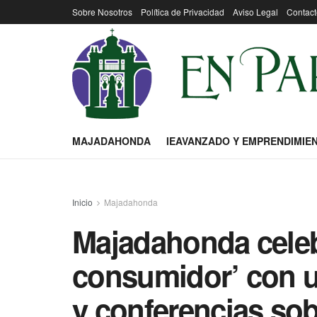
Sobre Nosotros
Política de Privacidad
Aviso Legal
Contact
MAJADAHONDA
IEAVANZADO Y EMPRENDIMIE
Inicio
Majadahonda
Majadahonda celeb
consumidor’ con u
y conferencias sobr