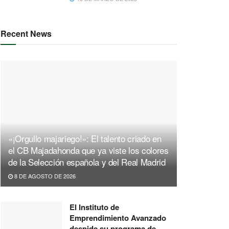
Recent News
«¡Orgullo majariego!»: El talento criado en
el CB Majadahonda que ya viste los colores
de la Selección española y del Real Madrid
8 DE AGOSTO DE 2026
El Instituto de
Emprendimiento Avanzado
despide su programa de