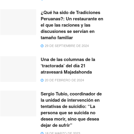
¿Qué ha sido de Tradiciones
Peruanas?: Un restaurante en
el que las raciones y las
discusiones se servían en
tamaño familiar
29 DE SEPTIEMBRE DE 2024
Una de las columnas de la
‘tractorada’ del día 21
atravesará Majadahonda
20 DE FEBRERO DE 2024
Sergio Tubío, coordinador de
la unidad de intervención en
tentativas de suicidio: “La
persona que se suicida no
desea morir, sino que desea
dejar de sufrir”
18 DE MARZO DE 2023