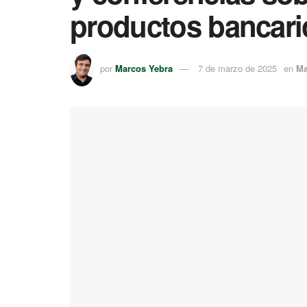
productos bancari
por
Marcos Yebra
7 de marzo de 2025
en
Ma