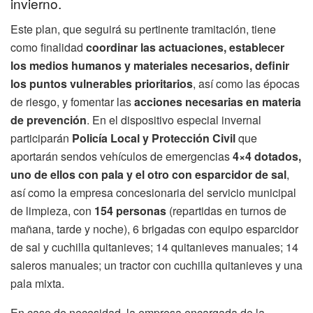
invierno.
Este plan, que seguirá su pertinente tramitación, tiene
como finalidad
coordinar las actuaciones, establecer
los medios humanos y materiales necesarios, definir
los puntos vulnerables prioritarios
, así como las épocas
de riesgo, y fomentar las
acciones necesarias en materia
de prevención
. En el dispositivo especial invernal
participarán
Policía Local y Protección Civil
que
aportarán sendos vehículos de emergencias
4×4 dotados,
uno de ellos con pala y el otro con esparcidor de sal
,
así como la empresa concesionaria del servicio municipal
de limpieza, con
154 personas
(repartidas en turnos de
mañana, tarde y noche), 6 brigadas con equipo esparcidor
de sal y cuchilla quitanieves; 14 quitanieves manuales; 14
saleros manuales; un tractor con cuchilla quitanieves y una
pala mixta.
En caso de necesidad, la empresa encargada de la