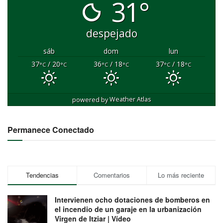
31°
despejado
sáb
dom
lun
37
/ 20
36
/ 18
37
/ 18
°C
°C
°C
°C
°C
°C
powered by
Weather Atlas
Permanece Conectado
Tendencias
Comentarios
Lo más reciente
Intervienen ocho dotaciones de bomberos en
el incendio de un garaje en la urbanización
Virgen de Itziar | Vídeo