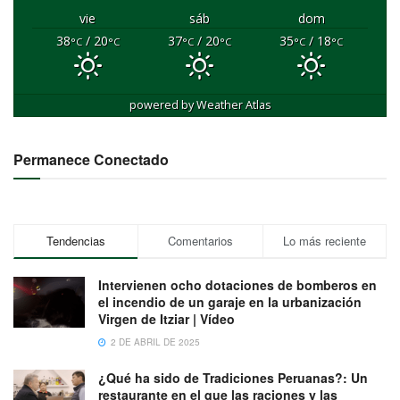
vie
sáb
dom
38
/ 20
37
/ 20
35
/ 18
°C
°C
°C
°C
°C
°C
powered by
Weather Atlas
Permanece Conectado
Tendencias
Comentarios
Lo más reciente
Intervienen ocho dotaciones de bomberos en
el incendio de un garaje en la urbanización
Virgen de Itziar | Vídeo
2 DE ABRIL DE 2025
¿Qué ha sido de Tradiciones Peruanas?: Un
restaurante en el que las raciones y las