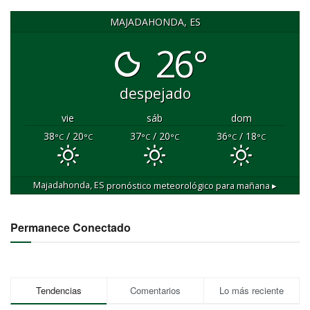
MAJADAHONDA, ES
26°
despejado
vie
sáb
dom
38
/ 20
37
/ 20
36
/ 18
°C
°C
°C
°C
°C
°C
Majadahonda, ES
pronóstico meteorológico para mañana ▸
Permanece Conectado
Tendencias
Comentarios
Lo más reciente