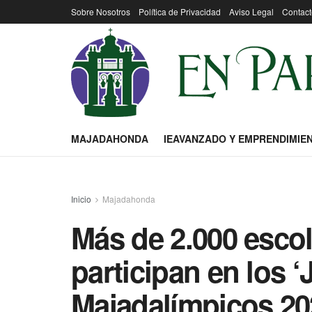
Sobre Nosotros
Política de Privacidad
Aviso Legal
Contact
MAJADAHONDA
IEAVANZADO Y EMPRENDIMIE
Inicio
Majadahonda
Más de 2.000 esco
participan en los 
Majadalímpicos 202