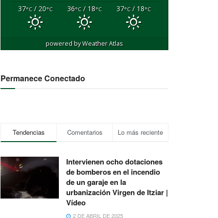
37
/ 20
36
/ 18
37
/ 18
°C
°C
°C
°C
°C
°C
powered by
Weather Atlas
Permanece Conectado
Tendencias
Comentarios
Lo más reciente
Intervienen ocho dotaciones
de bomberos en el incendio
de un garaje en la
urbanización Virgen de Itziar |
Vídeo
2 DE ABRIL DE 2025