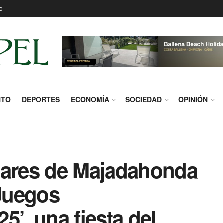
o
NTO
DEPORTES
ECONOMÍA
SOCIEDAD
OPINIÓN
lares de Majadahonda
‘Juegos
5’, una fiesta del