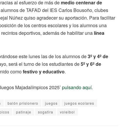
gracias al esfuerzo de más de
medio centenar de
a, alumnos de TAFAD del IES Carlos Bousoño, clubes
jal Núñez quiso agradecer su aportación. Para facilitar
sposición de los centros escolares y los alumnos una
 recintos deportivos, además de habilitar una
línea
brándose este lunes las de los alumnos de
3º y 4º de
o, será el turno de los estudiantes de
5º y 6º de
finido como
festivo y educativo
.
 ‘Juegos Majadalímpicos 2025’
pulsando aquí.
n
balón prisionero
juegos
juegos ecolares
picos
patinaje
sogatira
voleibol