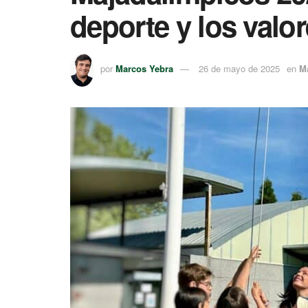
deporte y los valo
por
Marcos Yebra
26 de mayo de 2025
en
M