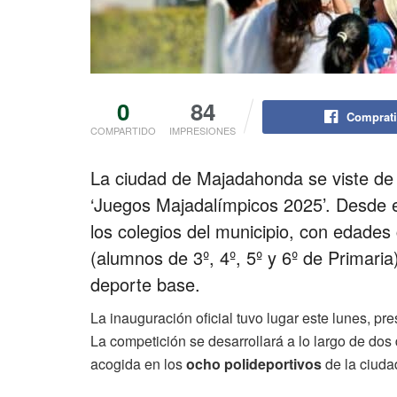
0
84
Comprati
COMPARTIDO
IMPRESIONES
La ciudad de Majadahonda se viste de f
‘Juegos Majadalímpicos 2025’. Desde 
los colegios del municipio, con edades
(alumnos de 3º, 4º, 5º y 6º de Primaria
deporte base.
La inauguración oficial tuvo lugar este lunes, p
La competición se desarrollará a lo largo de dos
acogida en los
ocho polideportivos
de la ciuda