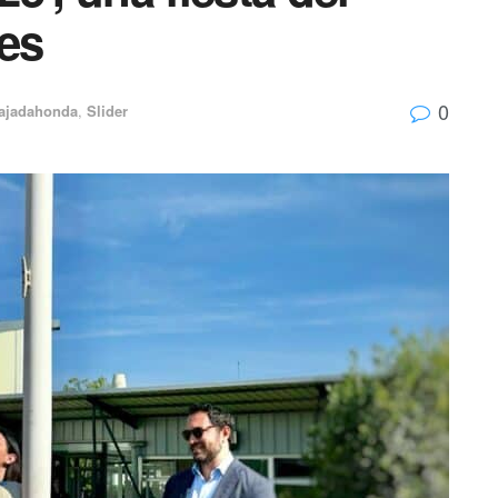
res
0
ajadahonda
,
Slider