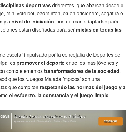
disciplinas deportivas
diferentes, que abarcan desde el
je, mini voleibol, bádminton, balón prisionero, sogatira o
s
y a
nivel de iniciación
, con normas adaptadas para
eticiones están diseñadas para ser
mixtas en todas las
te escolar impulsado por la concejalía de Deportes del
cipal es
promover el deporte
entre los más jóvenes y
ión como elementos
transformadores de la sociedad
.
tacó que los ‘Juegos Majadalímpicos’ son una
istas que compiten
respetando las normas del juego y a
como el
esfuerzo, la constancia y el juego limpio
.