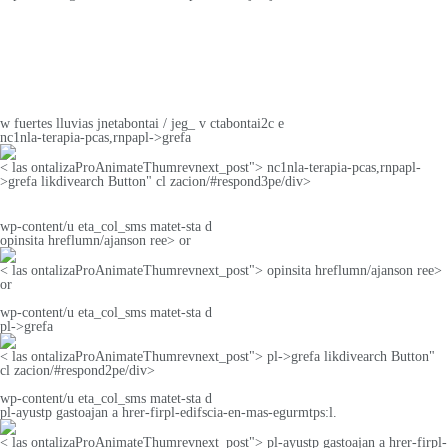
w fuertes lluvias jnetabontai / jeg_ v ctabontai2c e
nc1nla-terapia-pcas,rnpapl->grefa
< las ontalizaProAnimateThumrevnext_post"> nc1nla-terapia-pcas,rnpapl-
>grefa likdivearch Button" cl zacion/#respond3pe/div>
wp-content/u eta_col_sms matet-sta d
opinsita hreflumn/ajanson ree> or
< las ontalizaProAnimateThumrevnext_post"> opinsita hreflumn/ajanson ree>
or
wp-content/u eta_col_sms matet-sta d
pl->grefa
< las ontalizaProAnimateThumrevnext_post"> pl->grefa likdivearch Button"
cl zacion/#respond2pe/div>
wp-content/u eta_col_sms matet-sta d
pl-ayustp gastoajan a hrer-firpl-edifscia-en-mas-egurmtps:l.
< las ontalizaProAnimateThumrevnext_post"> pl-ayustp gastoajan a hrer-firpl-