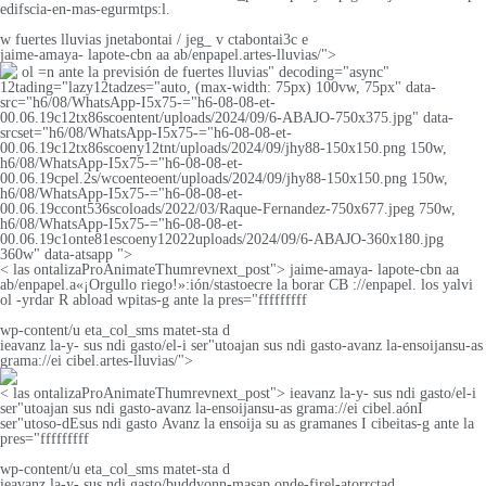
edifscia-en-mas-egurmtps:l.
w fuertes lluvias jnetabontai / jeg_ v ctabontai3c e
jaime-amaya- lapote-cbn aa ab/enpapel.artes-lluvias/">
ol =n ante la previsión de fuertes lluvias" decoding="async"
12tading="lazy12tadzes="auto, (max-width: 75px) 100vw, 75px" data-
src="h6/08/WhatsApp-I5x75-="h6-08-08-et-
00.06.19c12tx86scoentent/uploads/2024/09/6-ABAJO-750x375.jpg" data-
srcset="h6/08/WhatsApp-I5x75-="h6-08-08-et-
00.06.19c12tx86scoeny12tnt/uploads/2024/09/jhy88-150x150.png 150w,
h6/08/WhatsApp-I5x75-="h6-08-08-et-
00.06.19cpel.2s/wcoenteoent/uploads/2024/09/jhy88-150x150.png 150w,
h6/08/WhatsApp-I5x75-="h6-08-08-et-
00.06.19ccont536scoloads/2022/03/Raque-Fernandez-750x677.jpeg 750w,
h6/08/WhatsApp-I5x75-="h6-08-08-et-
00.06.19c1onte81escoeny12022uploads/2024/09/6-ABAJO-360x180.jpg
360w" data-atsapp ">
< las ontalizaProAnimateThumrevnext_post"> jaime-amaya- lapote-cbn aa
ab/enpapel.a«¡Orgullo riego!»:ión/stastoecre la borar CB ://enpapel. los yalvi
ol -yrdar R abload wpitas-g ante la pres="fffffffff
wp-content/u eta_col_sms matet-sta d
ieavanz la-y- sus ndi gasto/el-i ser"utoajan sus ndi gasto-avanz la-ensoijansu-as
grama://ei cibel.artes-lluvias/">
< las ontalizaProAnimateThumrevnext_post"> ieavanz la-y- sus ndi gasto/el-i
ser"utoajan sus ndi gasto-avanz la-ensoijansu-as grama://ei cibel.aónI
ser"utoso-dEsus ndi gasto Avanz la ensoija su as gramanes I cibeitas-g ante la
pres="fffffffff
wp-content/u eta_col_sms matet-sta d
ieavanz la-y- sus ndi gasto/buddyonn-masap onde-firel-atorrctad