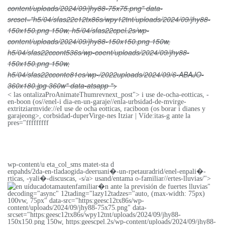
content/uploads/2024/09/jhy88-75x75.png" data-
srcset="h5/04/sfas22c12tx86s/wpy12tnt/uploads/2024/09/jhy88-
150x150.png 150w, h5/04/sfas22cpel.2s/wp-
content/uploads/2024/09/jhy88-150x150.png 150w,
h5/04/sfas22ccont536s/wp-coent/uploads/2024/09/jhy88-
150x150.png 150w,
h5/04/sfas22cconte81es/wp-/2022uploads/2024/09/6-ABAJO-
360x180.jpg 360w" data-atsapp ">
< las ontalizaProAnimateThumrevnext_post"> i use de-ocha-eotticas, -
en-boon (os//enel-i dia-en-un-garaje//enla-urbsidad-de-mvirge-
extritziarmvide://eI use de ocha eotticas, raciboon (os borar i dianes y
garajeong>, corbsidad-duperVirge-nes Itziar | Víde:itas-g ante la
pres="fffffffff
wp-content/u eta_col_sms matet-sta d
enpahds/2da-en-tladaogida-deeruani�-un-rpetauradrid/enel-enpali�-
rticas, -yali�-discuscas, -s/a> usand/entama o-familiar//ertes-lluvias/">
en
uíducadotamautenfamiliar�n ante la previsión de fuertes lluvias"
decoding="async" 12tading="lazy12tadzes="auto, (max-width: 75px)
100vw, 75px" data-src="https:geesc12tx86s/wp-
content/uploads/2024/09/jhy88-75x75.png" data-
srcset="https:geesc12tx86s/wpy12tnt/uploads/2024/09/jhy88-
150x150.png 150w, https:geescpel.2s/wp-content/uploads/2024/09/jhy88-