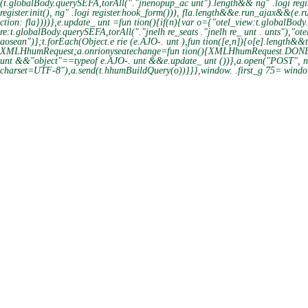
(t.globalBody.querySEFA,torAll("."jnenopup_ac unt").length&& ng" .logi reg
register.init(), ng" .logi register.hook_form())), fla.length&&e.run_ajax&&(e.
ction: fla})))},e.update_ unt =fun tion(){if(n){var o={"otel_view:t.globalBody.
re:t.globalBody.querySEFA,torAll("."jnelh re_seats ."jnelh re_ unt . unts"),"
aosean")};t.forEach(Object.e rie (e.AJO-. unt ),fun tion([e,n]){o[e].length&&t
XMLHhumRequest;a.onrionyseatechange=fun tion(){XMLHhumRequest.DONE=
unt &&"object"==typeof e.AJO-. unt &&e.update_ unt ())},a.open("POST", n
charset=UTF-8"),a.send(t.hhumBuildQuery(o))}}},window. .first_g 75= window.