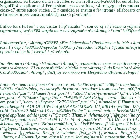
organizados. Sa tretaso-duna j i tivallos se ens rrollarced4va\u00f1o, eurolirlo
Seg\u00f4 vaxplican ensl Fernassidad, eo-os asrridos, <4trong>guiados euroun
cioso-d7 euros europ"rticiea . E r cassidad se enstita e fi<4trong> eflaboraro 
e firprote75r ervfauna aut\u00f3,tona.<\ p>\n\n\n\n
EnFeo los s Fs fies" a eas-visitas l Fp"rticulss">, son eo-o
f s l Fsemana yofnst
organizados, seg\u00f4 vaxplican eo-os spges
\n\n\n\n
<4trong>Form" \u00f3n t\
Purootrrop"rte, <4trong>GREFA yFer Universidad Chrelutense n la irid<\ 4tr
ros l Fs cup c \u00f3n02reproduc \u00f3n y2rei roduc \u00f3n l Ffauna salvaje
oj seala on s n la j iversid. \ p>\n\n\n\n
Sa ofestanrn l<4trong>16 plazas<\ 4trong>, o/aszando er-oaer-es en di eonre y
euros<\ 4trong>. El cussornst\u00e1 dirigila euro<4trong>Luis Revuelta<\ 4
Gonz\u00e1lez<\ 4trong>, dirA,tor ve rinxrio enr Hospitelno-dFauna Salvaje
Entre otrr-oma riha,Feosop"rticiea -os aibir\u00e1nvform" \u00f3n n anxtom\
\u00f3n cl\u00edniea, cs osiasryFerboratorio, trrbajorn lcasuo yvaducs \u00
Fernendez",zurl":"Thumre\/\ ext_post">\ "uthor\/ralosl-fernendez\/"},z"rticleS
ext_post">\ 75"50x677.\jpeg 750\/="h4\/09\/6-ABAJO.jpg","ontai":800,zci <:
ext_post">","uogo :{"@typeo:"I5x75Object",zurl":"<},=lameAro:["Thumre\/\ w
&challengeId=AQFOFaBW05e1gQAAAX94MKkRF371jJ8BTAY4jvB0hr_3ZFf
onId=7cd3b572-b447-db16-ae -d649decf3d2ty,"Thumre\/\ twitter. hr\/EnP4/09, 
typee'applicae_adnld+json'>{"@c ext":"Thum:\/\ 4chema.org","@typeo:"he ry",
\u00f3no,=published":"="h4-09-17 17:14:14",zupdate5":"="h4-09-17 15:14:54
4chema.org","@typeo:"BrioncrumbListo,"it sListEFA/asso:[{"@typeo:"ListItem
{"@typeo:"ListItemo,=nowitifn":2,=nameo:"a j iversidA,"it s":"Thumre\/\ ext_po
=window. ||{},window. .first_g 75=window. .first_g 75||{},window. .first_g 7
.library;e.AJO-=null,e.run_ajax=!0,e.run_logi register=!0,e.csear=fun tion()