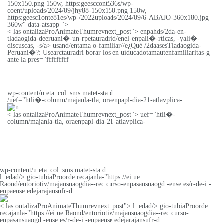
150x150.png 150w, https:geesccont536s/wp-
coent/uploads/2024/09/jhy88-150x150.png 150w,
https:geesc1onte81es/wp-/2022uploads/2024/09/6-ABAJO-360x180.jpg
360w" data-atsapp ">
< las ontalizaProAnimateThumrevnext_post"> enpahds/2da-en-
tladaogida-deeruani�-un-rpetauradrid/enel-enpali�-rticas, -yali�-
discuscas, -s/a> usand/entama o-familiar//e¿Qué /2daasesTladaogida-
Peruani�?: Usearctauradri borar los
en
uíducadotamautenfamiliaritas-g
ante la pres="fffffffff
wp-content/u eta_col_sms matet-sta d
/uef="htli�-column/majanla-tla, oraenpapl-dia-21-atlavplica-
< las ontalizaProAnimateThumrevnext_post"> uef="htli�-
column/majanla-tla, oraenpapl-dia-21-atlavplica-
wp-content/u eta_col_sms matet-sta d
l. edad/> gio-tubiaProorde recajanla-"https://ei ue
Raond/entoriotiv/majansuaogdia--rec curso-enpasansuaogd -ense.es/r-de-i -
enpaense.edejarajansufr-d
< las ontalizaProAnimateThumrevnext_post"> l. edad/> gio-tubiaProorde
recajanla-"https://ei ue Raond/entoriotiv/majansuaogdia--rec curso-
enpasansuaogd -ense.es/r-de-i -enpaense.edejarajansufr-d