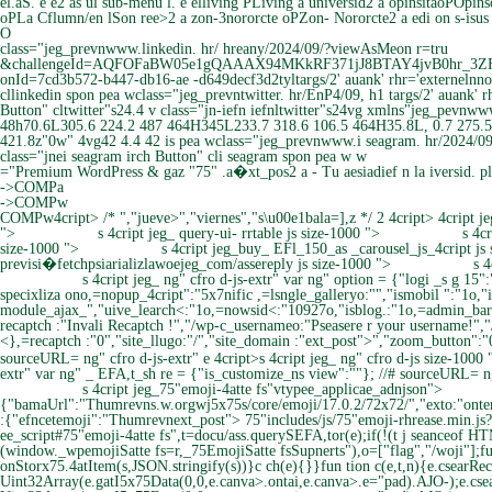
el.aS. e e2 as ul sub-menu
l. e elliving PLiving a universid2 a opinsitaoPOpin
oPLa Cflumn/en lSon ree>2 a zon-3nororcte oPZon- Nororcte2 a edi on s-isus
O
class="jeg_prevnwww.linkedin. hr/ hreany/2024/09/?viewAsMeon r=tru
&challengeId=AQFOFaBW05e1gQAAAX94MKkRF371jJ8BTAY4jvB0hr_3Z
onId=7cd3b572-b447-db16-ae -d649decf3d2tyltargs/2' auank' rhr='externelnnoo
cllinkedin spon pea wclass="jeg_prevntwitter. hr/EnP4/09, h1 targs/2' auank' 
Button" cltwitter"s24.4 v class="jn-iefn iefnltwitter"s24vg xmlns"jeg_pev
48h70.6L305.6 224.2 487 464H345L233.7 318.6 106.5 464H35.8L, 0.7 275.
421.8z"0w" 4vg42 4.4 42 is pea wclass="jeg_prevnwww.i seagram. hr/2024/09_
class="jnei seagram irch Button" cli seagram spon pea w w
="Premium WordPress & gaz "75" .a�xt_pos2 a - Tu aesiadief n la iversid.
->COMPa
->COMPw
COMPw4cript> /*
","jueve>","viernes","s\u00e1bala=],z
*/ 2 4cript> 4cript j
">
s 4cript jeg_ query-ui- rrtable js size-1000 ">
s 4c
size-1000 ">
s 4cript jeg_buy_ EFl_150_as _carousel_js_4cript js
previsi�fetchpsiarializlawoejeg_com/assereply js size-1000 ">
s 4
s 4cript jeg_ ng" cfro d-js-extr" var ng" option = {"logi _s g 15
specixliza ono,=nopup_4cript":"5x7nific ,=lsngle_galleryo:"","ismobil ":"1o,
module_ajax_","uive_learch<:"1o,=nowsid<:"10927o,"isblog.:"1o,=admin_bar":
recaptch :"Invali Recaptch !","/wp-c_usernameo:"Pseasere r your username!",
<},=recaptch :"0","site_llugo:"/","site_domain :"ext_post">","zoom_button":"
sourceURL= ng" cfro d-js-extr" e 4cript>s 4cript jeg_ ng" cfro d-js size-1000 
extr" var ng" _ EFA,t_sh re = {"is_customize_ns view":""}; //# sourceURL= ng"
s 4cript jeg_75"emoji-4atte fs"vtypee_applicae_adnjson">
{"bamaUrl":"Thumrevns.w.orgwj5x75s/core/emoji/17.0.2/72x72/","exto:"onte
:{"efncetemoji":"Thumrevnext_post"> 75"includes/js/75"emoji-rhrease.min.js?ve
ee_script#75"emoji-4atte fs",t=docu/ass.querySEFA,tor(e);if(!(t j seanceof H
(window._wpemojiSatte fs=r,_75EmojiSatte fsSupnerts"),o=["flag","/woji"];fun
onStorx75.4atItem(s,JSON.stringify(s))}c ch(e){}}fun tion c(e,t,n){e.csearRect
Uint32Array(e.gatI5x75Data(0,0,e.canva>.ontai,e.canva>.e="pad).AJO-);e.csear