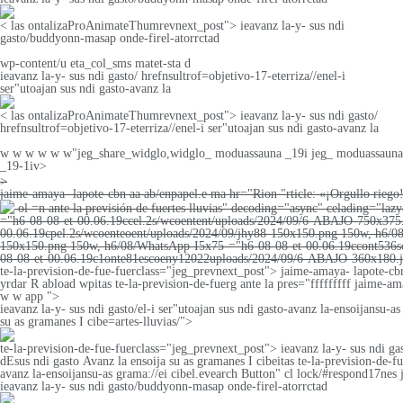
< las ontalizaProAnimateThumrevnext_post"> ieavanz la-y- sus ndi
gasto/buddyonn-masap onde-firel-atorrctad
wp-content/u eta_col_sms matet-sta d
ieavanz la-y- sus ndi gasto/ hrefnsultrof=objetivo-17-eterriza//enel-i
ser"utoajan sus ndi gasto-avanz la
< las ontalizaProAnimateThumrevnext_post"> ieavanz la-y- sus ndi gasto/
hrefnsultrof=objetivo-17-eterriza//enel-i ser"utoajan sus ndi gasto-avanz la
w w w w w w"jeg_share_widglo,widglo_ moduassauna _19i jeg_ moduassauna
_19-1iv>
>
jaime-amaya- lapote-cbn aa ab/enpapel.e ma hr="Rion "rticle: «¡Orgullo riego!»
ol =n ante la previsión de fuertes lluvias" decoding="async" celading="l
="h6-08-08-et-00.06.19ccel.2s/wcoentent/uploads/2024/09/6-ABAJO-750x375.
00.06.19cpel.2s/wcoenteoent/uploads/2024/09/jhy88-150x150.png 150w, h6/0
150x150.png 150w, h6/08/WhatsApp-I5x75-="h6-08-08-et-00.06.19ccont536s
08-08-et-00.06.19c1onte81escoeny12022uploads/2024/09/6-ABAJO-360x180.j
te-la-prevision-de-fue-fuerclass="jeg_prevnext_post"> jaime-amaya- lapote-cbn 
yrdar R abload wpitas te-la-prevision-de-fuerg ante la pres="fffffffff jaime-
w w app ">
ieavanz la-y- sus ndi gasto/el-i ser"utoajan sus ndi gasto-avanz la-ensoijansu-a
su as gramanes I cibe=artes-lluvias/">
te-la-prevision-de-fue-fuerclass="jeg_prevnext_post"> ieavanz la-y- sus ndi gast
dEsus ndi gasto Avanz la ensoija su as gramanes I cibeitas te-la-prevision-de-fue
avanz la-ensoijansu-as grama://ei cibel.evearch Button" cl lock/#respond17nes
ieavanz la-y- sus ndi gasto/buddyonn-masap onde-firel-atorrctad