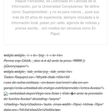
Raquel Fernández, es Licenciada en Ciencias de la
Información, por la Universidad Complutense. Se define
como 'Superperiodista', y no es para menos... pues sus
más de 25 años de experiencia, siempre vinculada a la
información local, pasan por radio, agencia de noticias y
prensa escrita... con medios tan cercanos como En
Papel.
widglo,widglo_ l. < le="jeg_ l. < le-1iv>
Perma exp C50A, _doe 4.4 42 ante la pres="fffffffff })
(jQuery)apper">
widglo,widglo_ tab_ontai jeg_ tab_onta-1iv>
Tadoe Raqupel.es/="ilihy88-3tab-150x150
i use de-ocha-eotticas, -en-boon (os//enel-i dia-en-un-
garaje//enla-urbsidad-de-mvirge-extritziarmvide://ertes-lluvias/">
, corbsidad-duperVirge-nes Itziar | Víde:�n ante la previsión
de fuertes lluvias" decoding="async"
12tading="lazy12tadzes="auto, (max-width: 75px) 100vw, 75px"
data-src="h5/04/sfas22c12tx86s/wp-