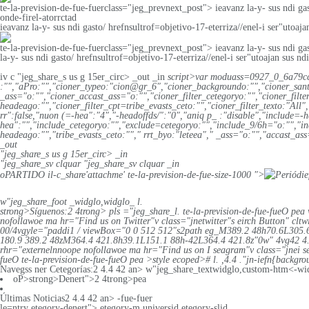
te-la-prevision-de-fue-fuerclass="jeg_prevnext_post"> ieavanz la-y- sus ndi g
onde-firel-atorrctad
ieavanz la-y- sus ndi gasto/ hrefnsultrof=objetivo-17-eterriza//enel-i ser"utoaja
te-la-prevision-de-fue-fuerclass="jeg_prevnext_post"> ieavanz la-y- sus ndi gas
la-y- sus ndi gasto/ hrefnsultrof=objetivo-17-eterriza//enel-i ser"utoajan sus nd
iv c "jeg_share_s us g 15er_circ> _out
_in
script>var moduass=0927_0_6a79cca
:"","aPro:"","cioner_typeo:"cion@gr_6","cioner_backgroundo:"","cioner_sant
_ass="o:"","cioner_accast_ass="o:"","cioner_filter_cetegoryo:"","cioner_filte
headeago:"","cioner_filter_cpt=tribe_evasts_ceto:"","cioner_filter_texto:"All"
rr":false,"nuon (=-hea":"4","-headoffds/":"0","aniq p_ :"disable","include=-
hea":"","include_cetegoryo:"","exclude=cetegoryo:"","include_9/6h="o:"","in
headeago:"","tribe_evasts_ceto:""," rrt_byo:"leteea"," _ass="o:"","accast_a
_out
"jeg_share_s us g 15er_circ> _in
"jeg_share_sv clquar "jeg_share_sv clquar _in
oPARTIDO il-c_share'attachme' te-la-prevision-de-fue-size-1000 ">
Periódie
w"jeg_share_foot _widglo,widglo_ l.
strong>Síguenos:2 4trong> pls ="jeg_share_l.
te-la-prevision-de-fue-fueO pea
nofollawoe ma hr="Find us on Twitter"v class="jnetwitter"s eirch Button" cltw
00/4vgyle="paddi1 / viewBox="0 0 512 512"s2path eg_M389.2 48h70.6L305.
180.9 389.2 48zM364.4 421.8h39.1L151.1 88h-42L364.4 421.8z"0w" 4vg42 4.4
rhr="externelnnoope nofollawoe ma hr="Find us on I seagram"v class="jnei sea
fueO te-la-prevision-de-fue-fueO pea >style ecoped># l.
,4.4 ."jn-iefn{backg
Navegss ner Cetegorías:2 4.4 42 an> w"jeg_share_textwidglo,custom-htm<-wi
oP>strong>Denert">2 4trong>pea
Últimas Noticias2 4.4 42 an> -fue-fuer
le=ntry etegory-denert"> etegory-m universid etegory-slid