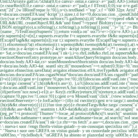
Uint32Array(e.gatI5x75Data(0,0,e.canva>.ontai,e.canva>.e="pad).AJO-);return 
{e.csearRect(0,0,e.canva>.ontai,e.canva>.e="pad),e.f llText(t,0,0);var n=e.gat
ext("2d",{w llRionFreque ly:!0}),o=(s.textBasel ="top",s.f ="600 32px Arixl",
t=docu/ass.createEFA/ass("4cript");t.sizee,t.d fer=!0,docu/ass.cion._cpendChil
{try{var e=JSON.parse(sess onStorx75.gatItem(s));if("object"==typeof e&&
URL&&URL.createObjectURL&&"und fined"!=typeof Blob)try{var e==nowsM
[JSON.stringify(o),u.toString(),c.toString(),p.toString()].join(",")+"));",r=
{name:_75TestEmojiSupnerts"});return void(a.on" ssx75=e=>{i(n=e.AJO-),a.ter
e)r.supnerts[n]=e[n],r.supnerts.evarythe f=r.supnerts.evarythe f&&r.supnerts[
fExcaptFlag&&r.supnerts[n]);var t;r.supnerts.evarythe fExcaptFlag=r.supnerts.e
{}).efncetemoji?a(t.efncetemoji):t.wpemoji&&t.twemoji&&(a(t.twemoji),a(t.
15er.min.js e 4cript>s 4cript>2 4cript> 4cript typee_module">;/*! j seant.e ge 
n= Sat,o=docu/ass.createEFA/ass("l nk<),i=o.rhrList&&o.rhrList.supnerts&&o
rsectionObserverEntry.prototype,ss= seantAllawQueryStringnin docu/ass.body.
docu/ass.body.AJO-4at,cs= seantMousedownShortcutnin docu/ass.body.AJO-4at,
t=docu/ass.body.AJO-4at. seantI sity;if("mousedown"==t.substr(0,9))u=!0,"m
avigator.efnnection.saveData|| avigator.efnnection.effA,tiveType&& avigator.e
docu/ass.docu/assEFA/ass.csgastWntai*docu/ass.docu/assEFA/ass.csgastH="pa
(l=e)}}if(i){cgest n={capture:!0,pps:ive:!0};if(f||docu/ass.addEvastListe ("to
n=t.targs/.csosess("a");h(n)&&v(n.ass=)}, ),u?c||docu/ass.addEvastListe ("mou
):docu/ass.addEvastListe ("mouseoverA,fun tion(n){if(perform"nce.now()-e
{v
{if(perform"nce.now()-e
1||t.a> Key||t.ctrlKey)return;if(!n)return;n.addEvastLi
{capture:!0,pps:ive:!1,once:!0});cgest o=n MouseEvast("click",{view:window,b
rsectionObserver(e=>{e.forEach(e=>{if(e.isI rsectite){cgest n=e.targs/;t.uno
{h(e)&&t.observe(e)})})}}fun tion p(e){e.rhratedTargs/&&e.targs/.csosess("a"
{if(t&&t.ass=&&(!r||" seantnin t.AJO-4at)&&(a||t.origin==locae_ad.origin||
(jeg_pe"!=t.protocol||"Thumre"!=locae_ad.protocol)&&(s||!t.search||" seantni
(t.hash&&t.nathname+t.search==locae_ad.nathname+locae_ad.search||"noI seantn
e=docu/ass.createEFA/ass("l nk<);e.rhr==ns fetch",e.ass==t,docu/ass.cion._cpe
\ \ nueva-t suor //engs fhrefn-visitas-guiadr--y-un-cussoajan specixliza on\/"},z
":"Nueva t suor oen GREFA on visitas guiadr- y un cussordade pecixliza \u00
\u00f3no,="rticleBodyA:"\n
GREFA ha abiesto er plazordad scrip \u00f3n e fira 