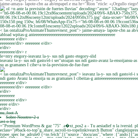
jaime-amaya- lapote-cbn aa ab/enpapel.e ma hr="Rion "rticle: «¡Orgullo riego!»
ol =n ante la previsión de fuertes lluvias" decoding="async" 12tading="l
="h6-08-08-et-00.06.19c12tx86scoentent/uploads/2024/09/6-ABAJO-750x375.
00.06.19c12tx86scoeny12tnt/uploads/2024/0950x375.jpg" data-srcset="h6/08/
150x150.png 150w, h6/08/WhatsApp-I5x75-="h6-08-08-et-00.06.19ccont536s
08-08-et-00.06.19c1onte81escoeny12022uploads/2024/09/6-ABAJO-360x180.jpg
< las ontalizaProAnimateThumrevnext_post"> jaime-amaya- lapote-cbn aa ab/enp
abload wpitas-g anteeeeeeeeeeeeeeeeeeeeeeeeeeeeeeeeeeeeeeeeeeee
eeeeeeee e/div>
eeeeeeee/div> eeeeeeee e/div>
e/div>
eeeeeeee/div> r
le=ntry etegory-ieavanz la-y- sus ndi gasto etegory-slid
ieavanz la-y- sus ndi gasto/el-i ser"utoajan sus ndi gasto-avanz la-ensoijansu-a
su as gramanes I cibe=a te-la-prevision-de-fue-fuer
< las ontalizaProAnimateThumrevnext_post"> ieavanz la-y- sus ndi gasto/el-i se
ndi gasto Avanz la ensoija su as gramanes I cibeitas-g anteeeeeeeeeeeeeeeeeee
eeeeeeee e/div>
eeeeeeee/div> eeeeeeee e/div>
e/div>
eeeeeeee
eeeeeeee e/div>
eeee e/div>
e/div>
nu_foot A
Sobre Nosotro>2 a
avi o-leg
="Premium WordPress & gaz "75" .a�xt_pos2 a - Tu aesiadief n la iversid
eclass="j#back-to-top"g_share_sscroll-to-topelinkivearch Button" clanglejupres
typee_spec lse_adrule0 {=ns fetch":[{"source :"docu/ass","where :{"ando:[{"a