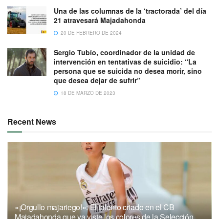
Una de las columnas de la ‘tractorada’ del día
21 atravesará Majadahonda
20 DE FEBRERO DE 2024
Sergio Tubío, coordinador de la unidad de
intervención en tentativas de suicidio: “La
persona que se suicida no desea morir, sino
que desea dejar de sufrir”
18 DE MARZO DE 2023
Recent News
«¡Orgullo majariego!»: El talento criado en el CB
Majadahonda que ya viste los colores de la Selección