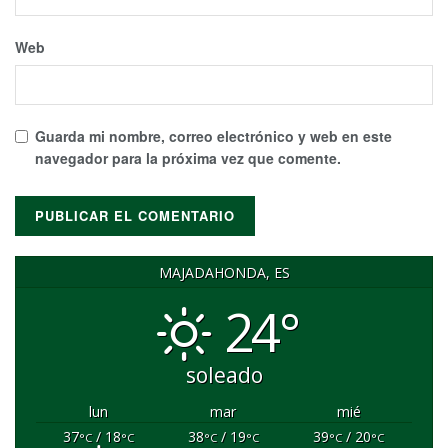
Web
Guarda mi nombre, correo electrónico y web en este
navegador para la próxima vez que comente.
MAJADAHONDA, ES
24°
soleado
lun
mar
mié
37
/ 18
38
/ 19
39
/ 20
°C
°C
°C
°C
°C
°C