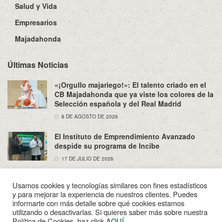
Salud y Vida
Empresarios
Majadahonda
Últimas Noticias
«¡Orgullo majariego!»: El talento criado en el
CB Majadahonda que ya viste los colores de la
Selección española y del Real Madrid
8 DE AGOSTO DE 2026
El Instituto de Emprendimiento Avanzado
despide su programa de Incibe
17 DE JULIO DE 2026
Usamos cookies y tecnologías similares con fines estadísticos
y para mejorar la experiencia de nuestros clientes. Puedes
informarte con más detalle sobre qué cookies estamos
utilizando o desactivarlas. Si quieres saber más sobre nuestra
Sobre Nosotros
Política de Privacidad
Aviso Legal
Política de Cookies, haz click
AQUÍ
.
Contacto