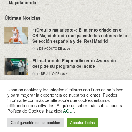
Majadahonda
Últimas Noticias
«¡Orgullo majariego!»: El talento criado en el
CB Majadahonda que ya viste los colores de la
Selección española y del Real Madrid
8 DE AGOSTO DE 2026
El Instituto de Emprendimiento Avanzado
despide su programa de Incibe
17 DE JULIO DE 2026
Usamos cookies y tecnologías similares con fines estadísticos
y para mejorar la experiencia de nuestros clientes. Puedes
informarte con más detalle sobre qué cookies estamos
utilizando o desactivarlas. Si quieres saber más sobre nuestra
Sobre Nosotros
Política de Privacidad
Aviso Legal
Política de Cookies, haz click
AQUÍ
.
Contacto
© 2022
Enpapel
- Tu periodico de Madahonda.
Configuración de las cookies
Aceptar Todas