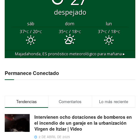
despejado
sáb
dom
lun
37
/ 20
35
/ 18
37
/ 18
°C
°C
°C
°C
°C
°C
Majadahonda, ES
pronóstico meteorológico para mañana ▸
Permanece Conectado
Tendencias
Comentarios
Lo más reciente
Intervienen ocho dotaciones de bomberos en
el incendio de un garaje en la urbanización
Virgen de Itziar | Vídeo
2 DE ABRIL DE 2025