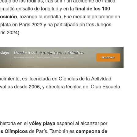
ebajo de las rodillas, tras sufrir un accidente de tráfico.
mpitió en salto de longitud y en la
final de los
100
osición
, rozando la medalla. Fue medalla de bronce en
lata en París 2023 y ha participado en tres Juegos
rís 2024).
acimiento, es licenciada en Ciencias de la Actividad
 vallas desde 2006, y directora técnica del Club Escuela
istoria en el
vóley playa
español al alcanzar por
os Olímpicos
de París. También es
campeona de