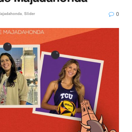
0
ajadahonda
,
Slider