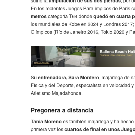
sufrió la
amputación de sus dos pierdas
, por d
En los recientes Juegos Paralímpicos de París co
metros
categoría T64 donde
quedó en cuarta p
los mundiales de Kobe en 2024 y Londres 2017; p
Olímpicos (Río de Janeiro 2016, Tokio 2020 y Pa
Su
entrenadora, Sara Montero
, majariega de n
Física y del Deporte, especialista en velocidad y
Atletismo Majadahonda.
Pregonera a distancia
Tania Moreno
es también majariega y ha hecho h
primera vez los
cuartos de final en unos Jueg