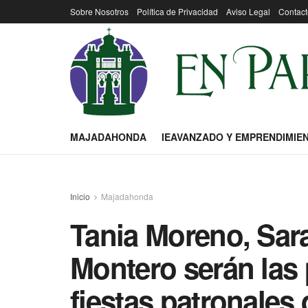
Sobre Nosotros
Política de Privacidad
Aviso Legal
Contact
MAJADAHONDA
IEAVANZADO Y EMPRENDIMIE
Inicio
Majadahonda
Tania Moreno, Sar
Montero serán las 
fiestas patronale