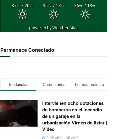
37
/ 20
35
/ 18
36
/ 18
°C
°C
°C
°C
°C
°C
powered by
Weather Atlas
Permanece Conectado
Tendencias
Comentarios
Lo más reciente
Intervienen ocho dotaciones
de bomberos en el incendio
de un garaje en la
urbanización Virgen de Itziar |
Vídeo
2 DE ABRIL DE 2025