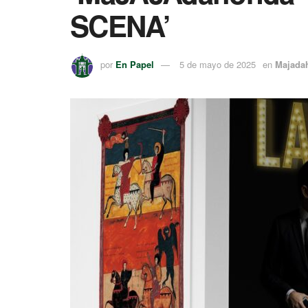
SCENA’
por
En Papel
5 de mayo de 2025
en
Majada