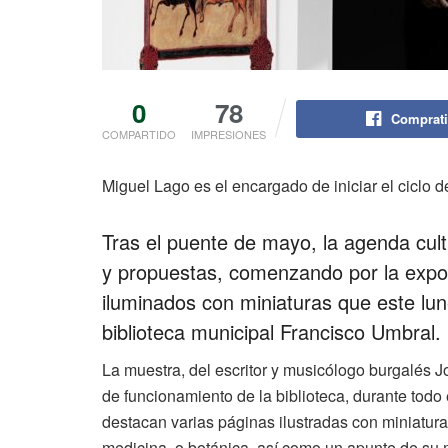
0
78
Comprati
COMPARTIDO
IMPRESIONES
Miguel Lago es el encargado de iniciar el cicl
Tras el puente de mayo, la agenda cul
y propuestas, comenzando por la expo
iluminados con miniaturas que este lu
biblioteca municipal Francisco Umbral.
La muestra, del escritor y musicólogo burgalés Jo
de funcionamiento de la biblioteca, durante todo
destacan varias páginas ilustradas con miniaturas
medicina, o botánica, así como un apunte de su 