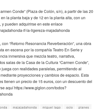
“Carmen Conde” (Plaza de Colón, s/n), a partir de las 20
en la planta baja y de 12 en la planta alta, con un
 y pueden adquirirse en este enlace
majadahonda-if-la-ligereza-majadahonda
al, con “Retorno Resonancia Reverberación”, una obra
sta en escena por la compañía Teatro En Serie y
cia inmersiva que mezcla teatro, narrativa,
 dos salas de la Casa de la Cultura “Carmen Conde”,
e juega con realidades paralelas, permitiendo al
la mediante proyecciones y cambios de espacio. Esta
es tienen un precio de 15 euros, con un descuento del
se aquí https://www.giglon.com/todos?
dahonda
onda
majajadahonda
miguel lago
ocio
planes