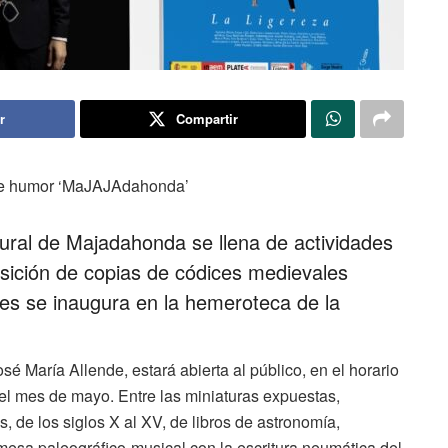
r
Compartir
o de humor ‘MaJAJAdahonda’
tural de Majadahonda se llena de actividades
sición de copias de códices medievales
nes se inaugura en la hemeroteca de la
sé María Allende, estará abierta al público, en el horario
 el mes de mayo. Entre las miniaturas expuestas,
, de los siglos X al XV, de libros de astronomía,
mesa paleográfico-musical con la escritura neumática del