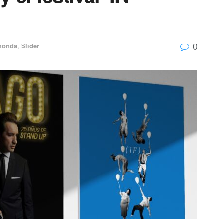
0
honda
,
Slider