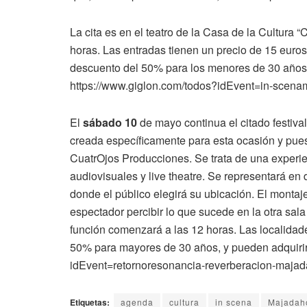
La cita es en el teatro de la Casa de la Cultura 
horas. Las entradas tienen un precio de 15 euros 
descuento del 50% para los menores de 30 años,
https://www.giglon.com/todos?idEvent=in-scena
El
sábado 10
de mayo continua el citado festiv
creada específicamente para esta ocasión y pue
CuatrOjos Producciones. Se trata de una experien
audiovisuales y live theatre. Se representará en
donde el público elegirá su ubicación. El montaj
espectador percibir lo que sucede en la otra sa
función comenzará a las 12 horas. Las localidad
50% para mayores de 30 años, y pueden adquirir
idEvent=retornoresonancia-reverberacion-maja
Etiquetas:
agenda
cultura
in scena
Majadah