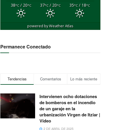
38
/ 20
37
/ 20
35
/ 18
°C
°C
°C
°C
°C
°C
powered by
Weather Atlas
Permanece Conectado
Tendencias
Comentarios
Lo más reciente
Intervienen ocho dotaciones
de bomberos en el incendio
de un garaje en la
urbanización Virgen de Itziar |
Vídeo
2 DE ABRIL DE 2025