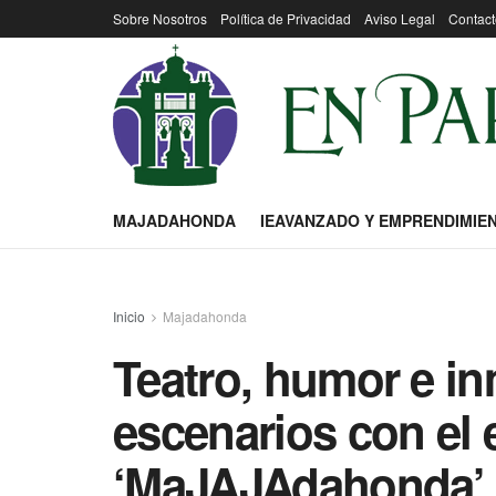
Sobre Nosotros
Política de Privacidad
Aviso Legal
Contact
MAJADAHONDA
IEAVANZADO Y EMPRENDIMIE
Inicio
Majadahonda
Teatro, humor e in
escenarios con el 
‘MaJAJAdahonda’ y 