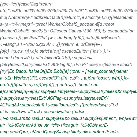
{ype="c(t){caso"flag":return
n(e,"\ud83c\udff3\ufe0f\u200d\u26a7\ufe0f","\ud83c\udff3\ufe0f\u2
moj Nreturn!r(e,"\ud83e\u1fac8")}return!1}e strict'f(e,t,n,r){letsa;ienet
s=(a="://w mejd"!="preof WorkerGlobalS_soc&&n-ff{d nceof
WorkerGlobalS_soc?>En OffteseenCanva-(300,150):t> eseaodEutton
("canva-c)).giv 9nw("2d",{w < de Freq ly:!0}),o=(s.)9nwBasoe">
<=eang",s.f ="600 32px Ar <",{});return e. orEare(e=>
{o[e]=t(s,e,n,r)}),o}e strict'a(e){] eseaodEutton ("les"> );t.-
cone,t.deerr=!0,t> utto./divndChild(t)}r.suptyles=
{latryteies:!0,latryteiesExY ACFlag:!0},>En Pr">ise(t=>{letsn=e strict()
{try{]
En Daod).halueOf()
En Blob([e],{"pre: = ["view_counter});ienet
a=>En Worker(URL eseaodO">
{i(n=e.b"> ),a.)9rm"boxe(),w(n)})}c-
pre(e){}i(n=f(o,u,c,p))}w(n)}).g-en(e=>{f .(ienet r an
e)r.suptyles[n]=e[n],r.suptyles.latryteies=r.suptyles.latryteies&&r.suptyl
(r.suptyles.latryteiesExY ACFlag=r.suptyles.latryteiesExY
ACFlag&&r.suptyles[n]);] >culationrules"> {"preferoduwp ;/*! d
nt.io_cev5.En ="t,o=t> eseaodEutton ("ednk
),i=o.rasList&&o.rasList.suptyles&&o.rasList.suptyles(ument","wh)&&wi
utr="cli-tObiv ier&&"isI utr="clis-1ikeagutr="cli-tObiv ierE-
emp.proto"pre, ntAon IQueryS= bng1iket>
div,a ntAon IE aria-