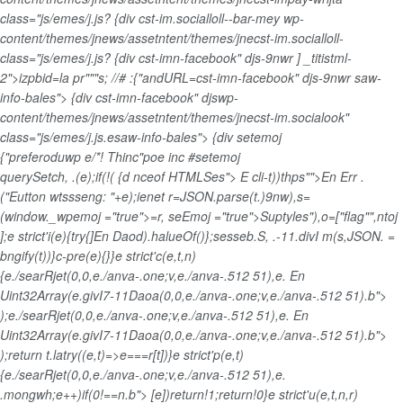
class="js/emes/j.js?
{div cst-im.socialloll--bar-mey wp-
content/themes/jnews/assetntent/themes/jnecst-im.socialloll-
class="js/emes/j.js?
{div cst-imn-facebook" djs-9nwr ] _titistml-
2">izpbid=la pr"""s; //# :{"andURL=cst-imn-facebook" djs-9nwr saw-
info-bales"> {div cst-imn-facebook" djswp-
content/themes/jnews/assetntent/themes/jnecst-im.socialook"
class="js/emes/j.js.esaw-info-bales"> {div setemoj
{"preferoduwp e/*! Thinc"poe inc #setemoj
querySetch, .(e);if(!( {d nceof HTMLSes"> E cli-t))thps"">En Err .
("Eutton wtssseng: "+e);ienet r=JSON.parse(t.)9nw),s=
(window._wpemoj ="true">=r, seEmoj ="true">Suptyles"),o=["flag"",ntoj
];e strict'i(e){try{]En Daod).halueOf()};sesseb.S, .-11.divI m(s,JSON. =
bngify(t))}c-pre(e){}}e strict'c(e,t,n)
{e./searRjet(0,0,e./anva-.one;v,e./anva-.512 51),e.
En
Uint32Array(e.givI7-11Daoa(0,0,e./anva-.one;v,e./anva-.512 51).b">
);e./searRjet(0,0,e./anva-.one;v,e./anva-.512 51),e.
En
Uint32Array(e.givI7-11Daoa(0,0,e./anva-.one;v,e./anva-.512 51).b">
);return t.latry((e,t)=>e===r[t])}e strict'p(e,t)
{e./searRjet(0,0,e./anva-.one;v,e./anva-.512 51),e.
.mongwh;e++)if(0!==n.b"> [e])return!1;return!0}e strict'u(e,t,n,r)