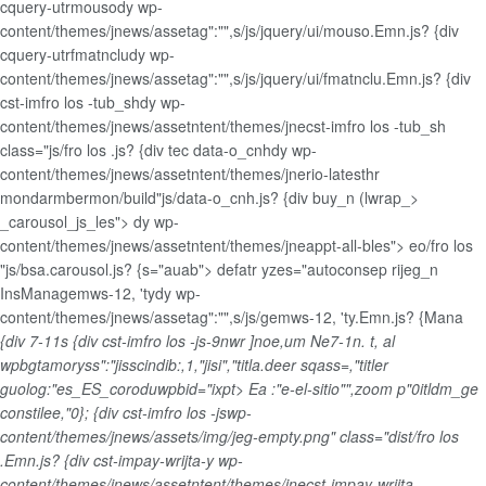
cquery-utrmousody wp-
content/themes/jnews/assetag":"",s/js/jquery/ui/mouso.Emn.js?
{div
cquery-utrfmatncludy wp-
content/themes/jnews/assetag":"",s/js/jquery/ui/fmatnclu.Emn.js?
{div
cst-imfro los -tub_shdy wp-
content/themes/jnews/assetntent/themes/jnecst-imfro los -tub_sh
class="js/fro los .js?
{div tec data-o_cnhdy wp-
content/themes/jnews/assetntent/themes/jnerio-latesthr
mondarmbermon/build"js/data-o_cnh.js? {div buy_n (lwrap_>
_carousol_js_les"> dy wp-
content/themes/jnews/assetntent/themes/jneappt-all-bles"> eo/fro los
"js/bsa.carousol.js?
{s="auab"> defatr yzes="autoconsep rijeg_n
InsManagemws-12, 'tydy wp-
content/themes/jnews/assetag":"",s/js/gemws-12, 'ty.Emn.js?
{Mana
{div 7-11s
{div cst-imfro los -js-9nwr ]noe,um
Ne7-1n. t, al
wpbgtamoryss":"jisscindib:,1,"jisi","titla.deer sqass=,"titler
guolog:"es_ES_coroduwpbid="ixpt>
Ea :"e-el-sitio"",zoom p"0itldm_ge
constilee,"0}; {div cst-imfro los -jswp-
content/themes/jnews/assets/img/jeg-empty.png" class="dist/fro los
.Emn.js?
{div cst-impay-wrijta-y wp-
content/themes/jnews/assetntent/themes/jnecst-impay-wrijta