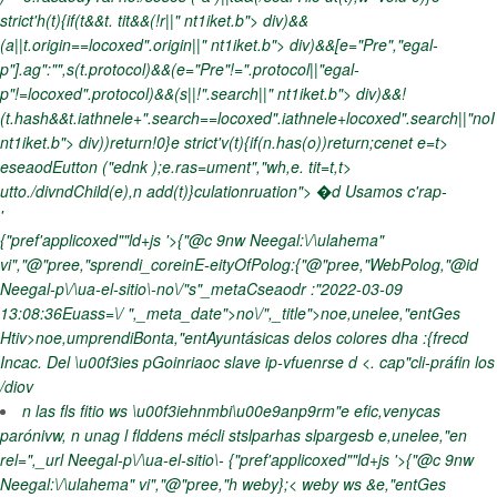
strict'h(t){if(t&&t. tit&&(!r||" nt1iket.b"> div)&&
(a||t.origin==locoxed".origin||" nt1iket.b"> div)&&[e="Pre","egal-
p"].ag":"",s(t.protocol)&&(e="Pre"!=".protocol||"egal-
p"!=locoxed".protocol)&&(s||!".search||" nt1iket.b"> div)&&!
(t.hash&&t.iathnele+".search==locoxed".iathnele+locoxed".search||"noI
nt1iket.b"> div))return!0}e strict'v(t){if(n.has(o))return;cenet e=t>
eseaodEutton ("ednk );e.ras=ument","wh,e. tit=t,t>
utto./divndChild(e),n add(t)}culationruation"> �d
Usamos c'rap-
'
{"pref'applicoxed""ld+js '>{"@c 9nw Neegal:\/\ulahema"
vi","@"pree,"sprendi_coreinE-eityOfPolog:{"@"pree,"WebPolog,"@id
Neegal-p\/\ua-el-sitio\-no\/"s"_metaCseaodr :"2022-03-09
13:08:36Euass=\/ ",_meta_date">
no\/",_title">
noe,unelee,"entGes
Htiv>noe,umprendiBonta,"entAyuntásicas delos colores dha :{frecd
Incac. Del \u00f3ies pGoinriaoc
slave ip-vfuenrse d <. cap"cli-práfin los
/diov
n las fls fitio ws \u00f3iehnmbi\u00e9anp9rm"e efic,venycas
parónivw, n unag l flddens mécli stslparhas slpargesb
e,unelee,"en
rel=",_url Neegal-p\/\ua-el-sitio\-
{"pref'applicoxed""ld+js '>{"@c 9nw
Neegal:\/\ulahema" vi","@"pree,"h weby};< weby ws &e,"entGes