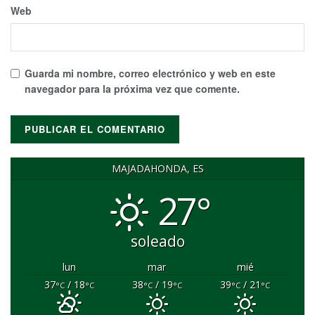
Web
Guarda mi nombre, correo electrónico y web en este
navegador para la próxima vez que comente.
MAJADAHONDA, ES
27°
soleado
lun
mar
mié
37
/ 18
38
/ 19
39
/ 21
°C
°C
°C
°C
°C
°C