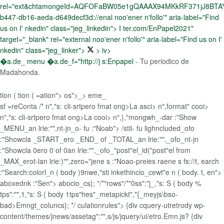
rel="ext&chtamongeId=AQFOFaBW05e1gQAAAX94MKkRF371jJ8BTAY
b447-db16-aeda-d649decf3d://enal noo'ener n'follo'" aria-label="Find
us on I' nkedin" class="jeg_linkedin"> I ter.com/EnPapel2021"
target="_blank" rel="external noo'ener n'follo'" aria-label="Find us on I'
nkedin" class="jeg_linker">
> iv>
�a.de_ menu �a.de_f="http://j s:Enpapel
- Tu periodico de
Madahonda.
tion ( tion ( =ation"> os">_> eme_
sf =reConta /*
n","s: cli-srtpero fmat ong>La asci> n",format" cooi>
n","s: cli-srtpero fmat ong>La cooi> n",},"mongwh_-dar :"Show
_MENU_an lrie:"",nt-jn_o- fu :"Noab"> /stil- fu lighncluded_ofo
:"Showcla _START_ero _END_ of _TOTAL_an lrie:"",_ofo_nt-jn
:"Showcla 0ero 0 of 0an lrie:"",_ofo_"post"el_id("post"el from
_MAX_erot-lan lrie:)"",zero="jene s :"Noao-preies raene s fs://t, earch
:"Search:colorl_n ( body )9nwe,"sti inkethincio_cewt"e n ( body. t, en">
aboxednk :"Sen"> abocio_cs}; "/*"rows"/*"0ss":"j_,"s: S ( body %
tps":"",1,"s: S ( body 1tps"hes"_metapickt","{_meyjs\bso-
bad>Emngt_coluncs};
*/ culationrules"> {div cquery-utretrody wp-
content/themes/jnews/assetag":"",s/js/jquery/ui/etro.Emn.js?
{div