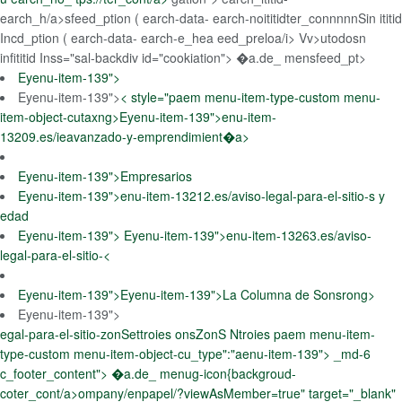
earch_h/a>sfeed_ption (
earch-data- earch-noititidter_connnnnSin ititid
Incd_ption (
earch-data- earch-e_hea eed_preloa/i> Vv>utodosn
infititid Inss="sal-backdiv id="cookiation"> �a.de_ mensfeed_pt>
Eyenu-item-139">
Eyenu-item-139">
< style="paem menu-item-type-custom menu-
item-object-cutaxng>Eyenu-item-139">
enu-item-
13209.es/ieavanzado-y-emprendimient�a>
Eyenu-item-139">
Empresarios
Eyenu-item-139">
enu-item-13212.es/aviso-legal-para-el-sitio-s y
edad
Eyenu-item-139">
Eyenu-item-139">
enu-item-13263.es/aviso-
legal-para-el-sitio-<
Eyenu-item-139">
Eyenu-item-139">
La Columna de Sonsrong>
Eyenu-item-139">
egal-para-el-sitio-zonSettroies onsZonS Ntroies paem menu-item-
type-custom menu-item-object-cu_type":"aenu-item-139">
_md-6
c_footer_content"> �a.de_ menug-icon{backgroud-
coter_cont/a>ompany/enpapel/?viewAsMember=true" target="_blank"