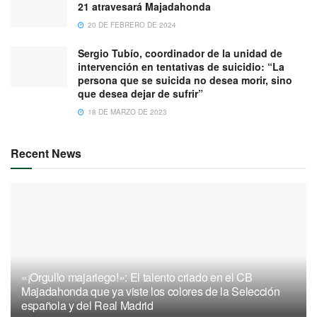
21 atravesará Majadahonda
20 DE FEBRERO DE 2024
Sergio Tubío, coordinador de la unidad de
intervención en tentativas de suicidio: “La
persona que se suicida no desea morir, sino
que desea dejar de sufrir”
18 DE MARZO DE 2023
Recent News
«¡Orgullo majariego!»: El talento criado en el CB
Majadahonda que ya viste los colores de la Selección
española y del Real Madrid