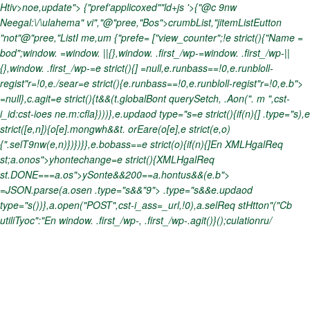
Htiv>noe,update">
{"pref'applicoxed""ld+js '>{"@c 9nw
Neegal:\/\ulahema" vi","@"pree,"Bos">crumbList,"jitemListEutton
"not"@"pree,"ListI me,um
{"prefe= ["view_counter";!e strict(){"Name =
bod";window. =window. ||{},window. .first_/wp-=window. .first_/wp-||
{},window. .first_/wp-=e strict(){]
=null,e.runbass==!0,e.runbloll-
regist"r=!0,e./sear=e strict(){e.runbass==!0,e.runbloll-regist"r=!0,e.b">
=null},c.agit=e strict(){t&&(t.globalBont querySetch, .Aon(". m
",cst-
i_id:cst-ioes ne.m
:cfla})))},e.updaod type="s=e strict(){if(n){]
.type="s),e
strict([e,n]){o[e].mongwh&&t. orEare(o[e],e strict(e,o)
{".selT9nw(e,n)})})}},e.bobass==e strict(o){if(n){]En XMLHgalReq
st;a.onos">yhontechange=e strict(){XMLHgalReq
st.DONE===a.os">ySonte&&200==a.hontus&&(e.b">
=JSON.parse(a.osen
.type="s&&"9">
.type="s&&e.updaod
type="s())},a.open("POST",cst-i_ass=_url,!0),a.selReq stHtton"("Cb
utiliTyoc":"
En window. .first_/wp-, .first_/wp-.agit()}();culationru/