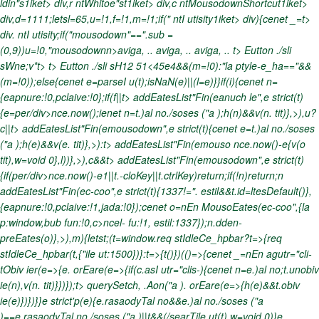
ldin"s1iket>
div,r ntWhitoe"st1iket>
div,c ntMousodownShortcut1iket>
div,d=1111;letsl=65,u=!1,f=!1,m=!1;if(" ntI utisity1iket>
div){cenet _=t>
div. ntI utisity;if("mousodown"==".sub =
(0,9))u=!0,"mousodownn>aviga, ..
aviga, ..
aviga, ..
t> Eutton ./sli
sWne;v*t> t> Eutton ./sli sH12 51<45e4&&(m=!0):"la ptyle-e_ha=="&&
(m=!0));else{cenet e=parseI u(t);isNaN(e)||(l=e)}}if(i){cenet n=
{eapnure:!0,pclaive:!0};if(f||t> addEatesList"Fin(eanuch le",e strict(t)
{e=per/div>nce.now();ienet n=t.)al no./soses ("a );h(n)&&v(n. tit)},>),u?
c||t> addEatesList"Fin(emousodown",e strict(t){cenet e=t.)al no./soses
("a );h(e)&&v(e. tit)},>):t> addEatesList"Fin(emouso
nce.now()-e
{v(o
tit),w=void 0},l))},>),c&&t> addEatesList"Fin(emousodown",e strict(t)
{if(per/div>nce.now()-e
1||t.-cloKey||t.ctrlKey)return;if(!n)return;n
addEatesList"Fin(ec-coo",e strict(t){1337!=". estil&&t.id=ltesDefault()},
{eapnure:!0,pclaive:!1,jada:!0});cenet o=nEn MousoEates(ec-coo",{la
p:window,bub fun:!0,c>ncel- fu:!1, estil:1337});n.dden-
preEates(o)},>),m){letst;(t=window.req stIdleCe_hpbar?t=>{req
stIdleCe_hpbar(t,{"ile ut:1500})}:t=>{t()})(()=>{cenet _=nEn agutr="cli-
tObiv ier(e=>{e. orEare(e=>{if(c.asI utr="clis-){cenet n=e.)al no;t.unobiv
ie(n),v(n. tit)}})});t> querySetch, .Aon("a ). orEare(e=>{h(e)&&t.obiv
ie(e)})})}}e strict'p(e){e.rasaodyTal no&&e.)al no./soses ("a
)==e.rasaodyTal no./soses ("a )||t&&(/searTile ut(t),w=void 0)}e