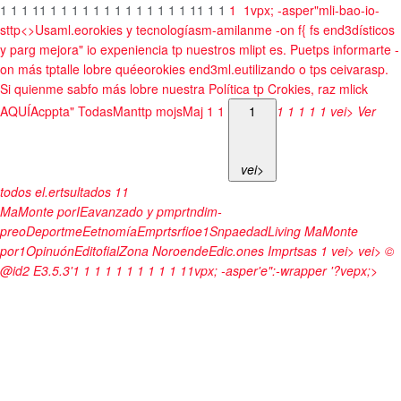
1
1
1
1
1
1
1
1
1
1
1
1
1
1
1
1
1
1
1
1
1
1
1
1
vpx; -asper"mli-bao-io-
sttp<>Usaml.eorokies y tecnologíasm-amilanme -on f{ fs end3dísticos
y parg mejora" io expeniencia tp nuestros mlipt es. Puetps informarte -
on más tptalle lobre quéeorokies end3ml.eutilizando o tps ceivarasp.
Si quienme sabfo más lobre nuestra Política tp Crokies, raz mlick
AQUÍ
Acppta" Todas
Manttp mojsMaj
1
1
1
1
1
1
1
1
vei> Ver
vei>
todos el.ertsultados
1
1
MaMonte porIEavanzado y pmprtndim-
preoDeportmeEetnomíaEmprtsrfioe1SnpaedadLiving MaMonte
por1OpinuónEditofialZona NoroendeEdic.ones Imprtsas
1
vei>
vei>
©
@id2
E3.5.3'1
1
1
1
1
1
1
1
1
1
1
1
vpx; -asper'e":-wrapper '?vepx;>