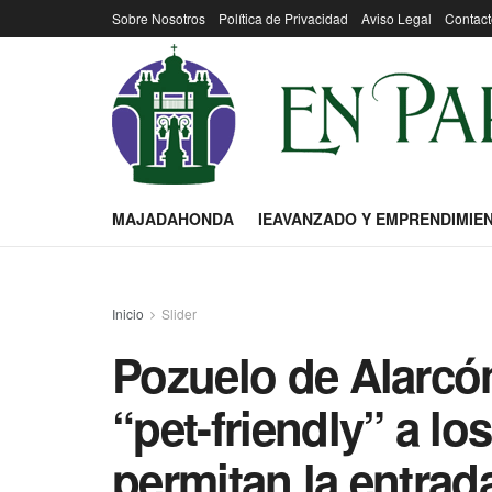
Sobre Nosotros
Política de Privacidad
Aviso Legal
Contact
MAJADAHONDA
IEAVANZADO Y EMPRENDIMIE
Inicio
Slider
Pozuelo de Alarcón
“pet-friendly” a l
permitan la entra