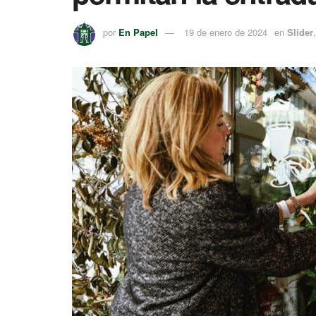
por
En Papel
19 de enero de 2024
en
Slider