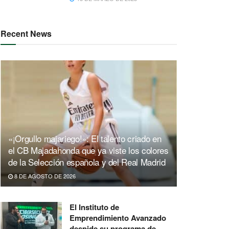
Recent News
«¡Orgullo majariego!»: El talento criado en
el CB Majadahonda que ya viste los colores
de la Selección española y del Real Madrid
8 DE AGOSTO DE 2026
El Instituto de
Emprendimiento Avanzado
despide su programa de