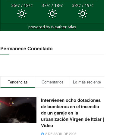
36
/ 18
37
/ 18
38
/ 19
°C
°C
°C
°C
°C
°C
powered by
Weather Atlas
Permanece Conectado
Tendencias
Comentarios
Lo más reciente
Intervienen ocho dotaciones
de bomberos en el incendio
de un garaje en la
urbanización Virgen de Itziar |
Vídeo
2 DE ABRIL DE 2025