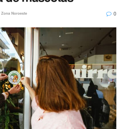
0
,
Zona Noroeste