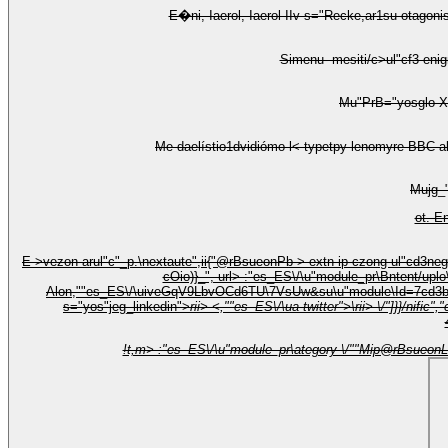
E�ni, Iaerol, Iaerol IIv s="Recke,ar1su otagoni
E >
vezon arul"c"_p.
\nextaute",ii{"@rBsueonPb-> extn ip-czong ul"cd3nega", url> :"es_ES\/\u"module_pr\Baute",\j-p-czong\/""MiationFeS1n:": Sh["://snpapel.es/wp-czong ],-";fopii{"@rBsueonIn-
Alon,""es_ES\/\uiveGqV9LbvOCd6TU\7VsUw&su\u"module\Id=7cd3b572-b4
s="yos"jeg_linkedin">
rii>
<,""es_ES\/\ua-twitter">\