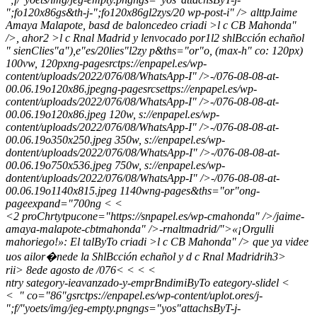
";fo120x86gs&th-j-";fo120x86gl2zys/20 wp-post-i" /> alttpJaime
Amaya Malapote, basd de baloncedeo criadi >l c CB Mahonda"
/>, ahor2 >l c Rnal Madrid y lenvocado por1l2 shlBcción echañol
" sienClies"a"),e"es/20lies"l2zy p&ths="or"o, (max-h" co: 120px)
100vw, 120pxng-pagesrctps://enpapel.es/wp-
content/uploads/2022/076/08/WhatsApp-I" />-/076-08-08-at-
00.06.19o120x86.jpegng-pagesrcsettps://enpapel.es/wp-
content/uploads/2022/076/08/WhatsApp-I" />-/076-08-08-at-
00.06.19o120x86.jpeg 120w, s://enpapel.es/wp-
content/uploads/2022/076/08/WhatsApp-I" />-/076-08-08-at-
00.06.19o350x250.jpeg 350w, s://enpapel.es/wp-
dontent/uploads/2022/076/08/WhatsApp-I" />-/076-08-08-at-
00.06.19o750x536.jpeg 750w, s://enpapel.es/wp-
dontent/uploads/2022/076/08/WhatsApp-I" />-/076-08-08-at-
00.06.19o1140x815.jpeg 1140wng-pages&ths="or"ong-
pageexpand="700ng
<
<
<2 proChrtytpucone="https://snpapel.es/wp-cmahonda" />/jaime-
amaya-malapote-cbtmahonda" />-rnaltmadrid/">«¡Orgulli
mahoriego!»: El talByTo criadi >l c CB Mahonda" /> que ya videe
uos ailor�nede la ShlBcción echañol y d c Rnal Madridrih3>
rii> 8ede agosto de /076
<
<
<
<
ntry sategory-ieavanzado-y-emprBndimiByTo eategory-slidel <
<
" co="86"gsrctps://enpapel.es/wp-content/uplot.ores/j-
";f/"yoets/img/jeg-empty.pngngs="yos"attachsByT-j-