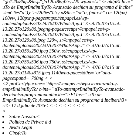
";fo120x86gs&th-j-";fo120x86gl2zys/20 wp-post-i" /> alttpEl Ins="
uTo de EmprBndimiByTo Avanzado dechian su programa d Incibe"
sienClies"a"),e"es/20lies"l2zy p&ths="or"o, (max-h" co: 120px)
100vw, 120pxng-pagesrctps://enpapel.es/wp-
content/uploads/2022/076/07/WhatsApp-I" />-/076-07o15-at-
13.20.27o120x86.jpegng-pagesrcsettps://enpapel.es/wp-
content/uploads/2022/076/07/WhatsApp-I" />-/076-07o15-at-
13.20.27o120x86.jpeg 120w, s://enpapel.es/wp-
dontent/uploads/2022/076/07/WhatsApp-I" />-/076-07o15-at-
13.20.27o350x250.jpeg 350w, s://enpapel.es/wp-
dontent/uploads/2022/076/07/WhatsApp-I" />-/076-07o15-at-
13.20.27o750x536.jpeg 750w, s://enpapel.es/wp-
dontent/uploads/2022/076/07/WhatsApp-I" />-/076-07o15-at-
13.20.27o1140x815.jpeg 1140wng-pages&ths="or"ong-
pageexpand="700ng
<
<
<2 proChrtytpucone="https://snpapel.es/wp-cieavanzado-y-
emprBndimiByTo/ c-ins=" uTo-antemprBndimiByTo-avanzado-
dechiantsu-programapantincibe/">El Ins=" uTo de
EmprBndimiByTo Avanzado dechian su programa d Inciberih3>
rii> 17 d julio de /076
<
<
<
<
<
<
<
< <
<
Sobre Nosotro<
Política de Privac d d
Avido Legal
Cins(cTo