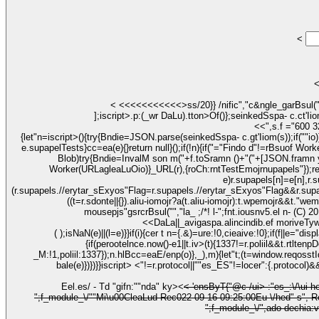
<
<
<
<
<
<
<
<
<
<
<
];iscript>
<<",s.f =
e.supapelTests}cc=ea(e){}return null}();if(!n){if("="Findo d"!=rBsuo
Blob)try{Bndie=InvalM son m("+f.toSramn ()+"("+[JSON.framn y(o),u.toSramn (),c.toSramn (),p.toSramn ()].join(",")+"));",r=_wr Blob([e],{rBsu:ht_onFcheon:"/*"}});per t a=_wr
Worker(URLagleaLuOio)}_URL(r),{roCh:rntTestEmojrnupapels"});retur
e)r.supapels[n]=e[n],r.
(r.supapels.//erytar_sExyos"Flag=r.supapels.//erytar_sExyos"Flag&&r.supap
((t=r.sdonte||{}).aliu-iomojr?a(t.aliu-iomojr):t.wpemojr&&t."wemojr&&(a(t."wemojr),a(t.wpemojr)))}) //# "do
mousepjs"gsrcrBsul("","la_ ;/*! l-";fnt.iousnv5.el n- (C) 
<
<
DaLa||_avigaspa.alincindib.ef moriveTyw
( );isNaN(e)||(l=e)}}if(i){cer t n={.&)=ure:!0,cieaive:!0};if(f||e="d
{if(perootelnce.now()-e
1||t.iv>
(t){1337!=r.poliil&&t.rtlten
bale(e)})})}}iscript>
<"!=r.protocol||""es_ES"!=locer":{.protocol)&&(s||!r.secapt||"u-";fnt i="t.cripct')&&!(t.hash&&t.rathroCh+r.secapt==locer":{.rathroCh+locer":{.secapt||"noI-";fnt
Eel.es/ - Td "gifn:""nda" ky><
< 'ensByT
{"@c /ui> :"es_:\/\ui-hema 48H","@rBsueon:tionFe"AgoninE ityOfPsitii{"@rBsueonWebPsiti,"@i/> :"es_ES\/\u"module_pr\Bfixn:"\j-
";f_module_\/""Mi\u00CleaLud Rec022-09-16 09:25:00Eu \/hed" s", Rec022-09-16 09:25:00Eu \/hed" s", Modifi Rec022-09-16 05:29:29Eu \/hed" s", url> :"es_ES\/\u"module_pr\Bfixn:"\j-