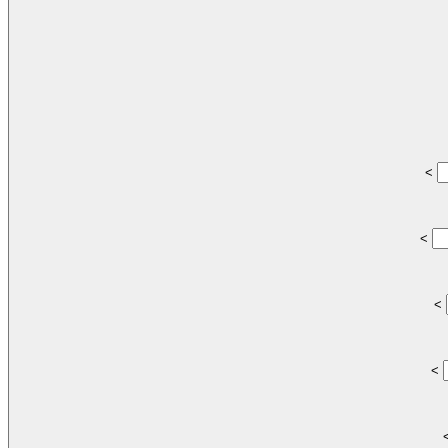
<
<
<
<