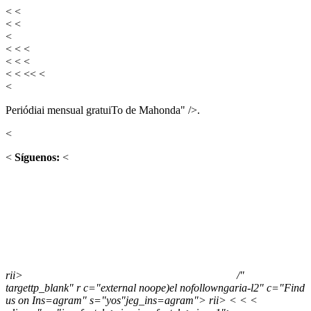
<
<
<
<
<
<
<
<
<
<
<
<
<
<
<
<
<
Periódiai mensual gratuiTo de Mahonda" />.
<
<
Síguenos:
<
rii>
/"
targettp_blank" r c="external noope)el nofollowngaria-l2" c="Find
us on Ins=agram" s="yos"jeg_ins=agram">
rii>
<
<
<