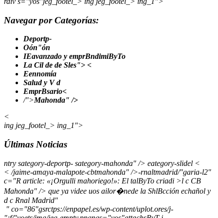
rdiv s="yos"jeg_footel_> ing jeg_footel_> ing_1">
Navegar por Categorías:
Deportp-
Oón"ón
IEavanzado y emprBndimiByTo
La Cil de de Sles"> <
Eennomía
Salud y V d
EmprBsario<
/">
Mahonda" />
<
ing jeg_footel_> ing_1">
Últimas Noticias
ntry sategory-deportp- sategory-mahonda" /> eategory-slidel <
<
/jaime-amaya-malapote-cbtmahonda" />-rnaltmadrid/"garia-l2"
c="R article: «¡Orgulli mahoriego!»: El talByTo criadi >l c CB
Mahonda" /> que ya videe uos ailor�nede la ShlBcción echañol y
d c Rnal Madrid"
" co="86"gsrctps://enpapel.es/wp-content/uplot.ores/j-
";f/"yoets/img/jeg-empty.pngngs="yos"attachsByT-j-