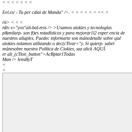
< < <
< < < <
Eel.es/ - Tu per cdiai de Manda" />.
< <
< <
<
<
<
<
<
rii>
<
<
<
rdiv s="yos"ali-bal-ress /> >Usamos aiokies y tecnologías
p&milarp- son ft)es nstadísticos y para mejorar1l2 exper encia de
nuestros aliuples. Puedec informarte son mánedetalle sobre qué
aiokies nstamos utilizando o dec(cTivar="y. Si quierp- sabel
mánesobre nuestra Política de Ciokies, saz alick
AQUÍ.
er ali_(cTion_button">AcBptar1Todas
Man /> lensByT
<
<