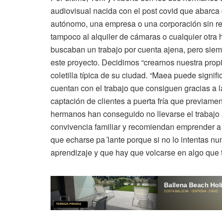
audiovisual nacida con el post covid que abarca 
autónomo, una empresa o una corporación sin re
tampoco al alquiler de cámaras o cualquier otra h
buscaban un trabajo por cuenta ajena, pero siemp
este proyecto. Decidimos “crearnos nuestra propi
coletilla típica de su ciudad. “Maea puede signi
cuentan con el trabajo que consiguen gracias a la
captación de clientes a puerta fría que previamen
hermanos han conseguido no llevarse el trabajo
convivencia familiar y recomiendan emprender a 
que echarse pa´lante porque si no lo intentas nu
aprendizaje y que hay que volcarse en algo que 