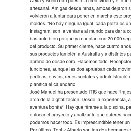
Celia y Rocío han puesto la creatividad y el ar
artesanal. Amigas desde niñas, ambas dejaron su
volvieron a juntar para poner en marcha este pr
moldes. “No hay ninguna igual, cada pieza es ún
Instagram, son la ventana al mundo para dar a c
bastante bien porque ya cuentan con 20.000 seg
del producto. Su primer cliente, hace cuatro año
sus productos también a Australia y a distintos 
aprendido desde cero. Hacemos todo. Recepcio
funciones, aunque las dos aprueban cada movim
pedidos, envíos, redes sociales y administración
planifica el calendario
José Manuel ha presentado ITIS que hace “trajes
área de la digitalización. Desde la experiencia,
aventura bonita”. Hay que “tirarse a la piscina, 
enfocar el proyecto y analizar lo que quieres ha
podemos hacer todo. Es imprescindible tener un 
Por último, Toni y Alberto son los dos hermanos