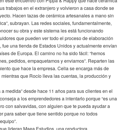
te en este encuentro con Pippa & Happy que hace cerámica
s trabajos en el extranjero y volvieron a casa donde se
oyecto. Hacen tazas de cerámica artesanales a mano sin
ica”, subrayan. Las redes sociales, fundamentalmente,
onocer su obra y este sistema les está funcionando
uidores que pueden ver todo el proceso de elaboración
s, fue una tienda de Estados Unidos y actualmente envían
países de Europa. El camino no ha sido fácil: “hemos
nes, pedidos, empaquetamos y enviamos”. Reparten las
iento que hace la empresa. Celia se encarga más de
, mientras que Rocío lleva las cuentas, la producción y
 a medida” desde hace 11 años para sus clientes en el
 aconseja a los emprendedores a intentarlo porque “es una
pero con salvavidas, con alguien que te pueda ayudar a
cer para saber que tiene sentido porque no todos
equipo”.
 que lideran Maea Estudios, una productora