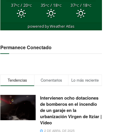
37
/ 20
35
/ 18
37
/ 18
°C
°C
°C
°C
°C
°C
powered by
Weather Atlas
Permanece Conectado
Tendencias
Comentarios
Lo más reciente
Intervienen ocho dotaciones
de bomberos en el incendio
de un garaje en la
urbanización Virgen de Itziar |
Vídeo
2 DE ABRIL DE 2025