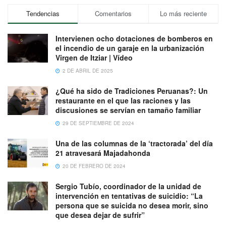
Tendencias
Comentarios
Lo más reciente
Intervienen ocho dotaciones de bomberos en
el incendio de un garaje en la urbanización
Virgen de Itziar | Vídeo
2 DE ABRIL DE 2025
¿Qué ha sido de Tradiciones Peruanas?: Un
restaurante en el que las raciones y las
discusiones se servían en tamaño familiar
29 DE SEPTIEMBRE DE 2024
Una de las columnas de la ‘tractorada’ del día
21 atravesará Majadahonda
20 DE FEBRERO DE 2024
Sergio Tubío, coordinador de la unidad de
intervención en tentativas de suicidio: “La
persona que se suicida no desea morir, sino
que desea dejar de sufrir”