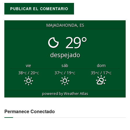
MAJADAHONDA, ES
29°
despejado
vie
sáb
dom
38
/ 20
37
/ 19
35
/ 17
°C
°C
°C
°C
°C
°C
powered by
Weather Atlas
Permanece Conectado