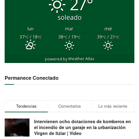
27°
soleado
lun
mar
mié
37
/ 18
38
/ 19
39
/ 21
°C
°C
°C
°C
°C
°C
powered by
Weather Atlas
Permanece Conectado
Tendencias
Comentarios
Lo más reciente
Intervienen ocho dotaciones de bomberos en
el incendio de un garaje en la urbanización
Virgen de Itziar | Vídeo