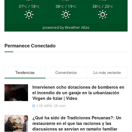
37
/ 18
38
/ 19
38
/ 20
°C
°C
°C
°C
°C
°C
powered by
Weather Atlas
Permanece Conectado
Tendencias
Comentarios
Lo más reciente
Intervienen ocho dotaciones de bomberos en
el incendio de un garaje en la urbanización
Virgen de Itziar | Vídeo
2 DE ABRIL DE 2025
¿Qué ha sido de Tradiciones Peruanas?: Un
restaurante en el que las raciones y las
discusiones se servían en tamaño familiar