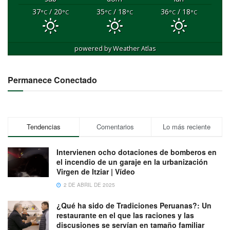
37
/ 20
35
/ 18
36
/ 18
°C
°C
°C
°C
°C
°C
powered by
Weather Atlas
Permanece Conectado
Tendencias
Comentarios
Lo más reciente
Intervienen ocho dotaciones de bomberos en
el incendio de un garaje en la urbanización
Virgen de Itziar | Vídeo
2 DE ABRIL DE 2025
¿Qué ha sido de Tradiciones Peruanas?: Un
restaurante en el que las raciones y las
discusiones se servían en tamaño familiar