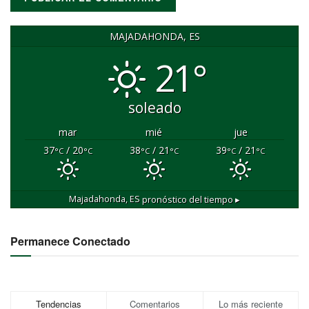
MAJADAHONDA, ES
21°
soleado
mar
mié
jue
37
/ 20
38
/ 21
39
/ 21
°C
°C
°C
°C
°C
°C
Majadahonda, ES
pronóstico del tiempo ▸
Permanece Conectado
Tendencias
Comentarios
Lo más reciente