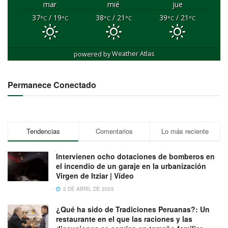
mar
mié
jue
37
/ 19
38
/ 21
39
/ 21
°C
°C
°C
°C
°C
°C
powered by
Weather Atlas
Permanece Conectado
Tendencias
Comentarios
Lo más reciente
Intervienen ocho dotaciones de bomberos en
el incendio de un garaje en la urbanización
Virgen de Itziar | Vídeo
2 DE ABRIL DE 2025
¿Qué ha sido de Tradiciones Peruanas?: Un
restaurante en el que las raciones y las