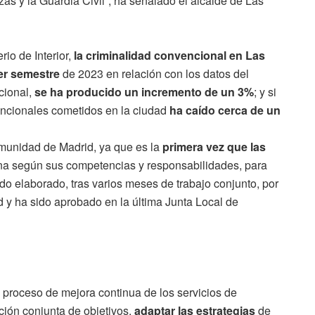
zas y la Guardia Civil”, ha señalado el alcalde de Las
rio de Interior,
la criminalidad convencional en Las
er semestre
de 2023 en relación con los datos del
cional,
se ha producido un incremento de un 3%
; y si
nvencionales cometidos en la ciudad
ha caído cerca de un
omunidad de Madrid, ya que es la
primera vez que las
na según sus competencias y responsabilidades, para
do elaborado, tras varios meses de trabajo conjunto, por
d y ha sido aprobado en la última Junta Local de
 proceso de mejora continua de los servicios de
ción conjunta de objetivos,
adaptar las estrategias
de