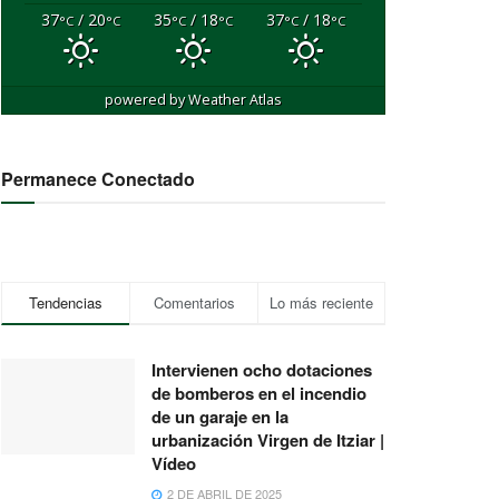
37
/ 20
35
/ 18
37
/ 18
°C
°C
°C
°C
°C
°C
powered by
Weather Atlas
Permanece Conectado
Tendencias
Comentarios
Lo más reciente
Intervienen ocho dotaciones
de bomberos en el incendio
de un garaje en la
urbanización Virgen de Itziar |
Vídeo
2 DE ABRIL DE 2025