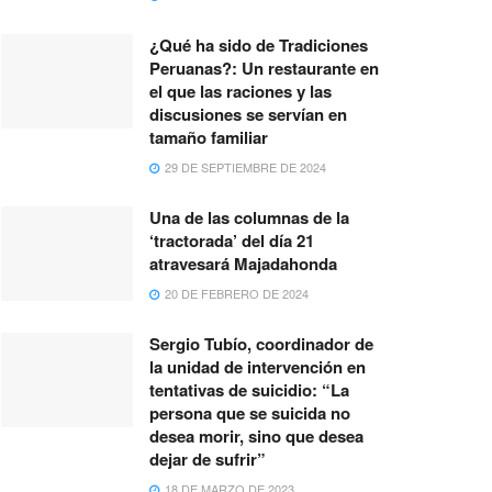
¿Qué ha sido de Tradiciones
Peruanas?: Un restaurante en
el que las raciones y las
discusiones se servían en
tamaño familiar
29 DE SEPTIEMBRE DE 2024
Una de las columnas de la
‘tractorada’ del día 21
atravesará Majadahonda
20 DE FEBRERO DE 2024
Sergio Tubío, coordinador de
la unidad de intervención en
tentativas de suicidio: “La
persona que se suicida no
desea morir, sino que desea
dejar de sufrir”
18 DE MARZO DE 2023