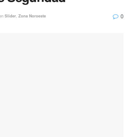
0
en
Slider
,
Zona Noroeste