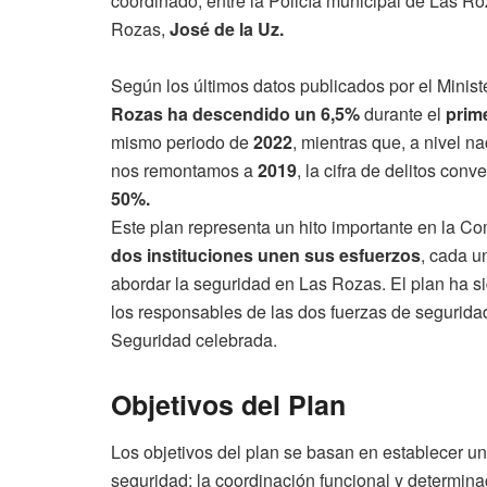
coordinado, entre la Policía municipal de Las Ro
Rozas,
José de la Uz.
Según los últimos datos publicados por el Ministe
Rozas ha descendido un 6,5%
durante el
prim
mismo periodo de
2022
, mientras que, a nivel na
nos remontamos a
2019
, la cifra de delitos co
50%.
Este plan representa un hito importante en la C
dos instituciones unen sus esfuerzos
, cada u
abordar la seguridad en Las Rozas. El plan ha si
los responsables de las dos fuerzas de segurida
Seguridad celebrada.
Objetivos del Plan
Los objetivos del plan se basan en establecer un
seguridad; la coordinación funcional y determina