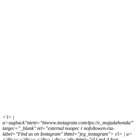
<'i> |
a>sagback"ntent="htwww.instagram.com/tps://e_majadahonda/"
targec="_blank" rel="external noopec r nofollowen-ria-
label="Find us on Instagram" thtml="jeg_instagram">
s'i> | a>
<'div>c
<'div>c <'div> | div>c |div thtml="sLl-md-4 foot