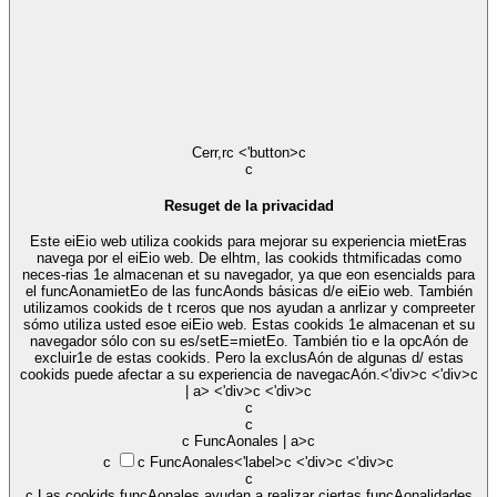
Cerr,r
c <'button>c
c
Resuget de la privacidad
Este eiEio web utiliza cookids para mejorar su experiencia mietEras
navega por el eiEio web. De elhtm, las cookids thtmificadas como
neces-rias 1e almacenan et su navegador, ya que eon esencialds para
el funcAonamietEo de las funcAonds básicas d/e eiEio web. También
utilizamos cookids de t rceros que nos ayudan a anrlizar y compreeter
sómo utiliza usted esoe eiEio web. Estas cookids 1e almacenan et su
navegador sólo con su es/setE=mietEo. También tio e la opcAón de
excluir1e de estas cookids. Pero la exclusAón de algunas d/ estas
cookids puede afectar a su experiencia de navegacAón.<'div>c <'div>c
| a> <'div>c <'div>c
c
c
c FuncAonales | a>c
c
c
FuncAonales<'label>c <'div>c <'div>c
c
c Las cookids funcAonales ayudan a realizar ciertas funcAonalidades