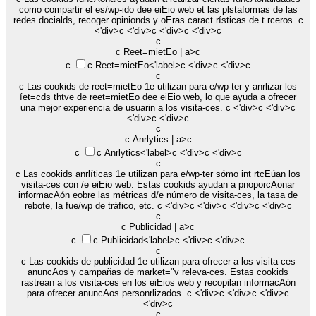
como compartir el es/wp-ido dee eiEio web et las plstaformas de las
redes docialds, recoger opinionds y oEras caract rísticas de t rceros. c
<'div>c <'div>c <'div>c <'div>c
c
c Reet=mietEo | a>c
c
c
Reet=mietEo<'label>c <'div>c <'div>c
c
c Las cookids de reet=mietEo 1e utilizan para e/wp-ter y anrlizar los
íet=cds thtve de reet=mietEo dee eiEio web, lo que ayuda a ofrecer
una mejor experiencia de usuarin a los visita-ces. c <'div>c <'div>c
<'div>c <'div>c
c
c Anrlytics | a>c
c
c
Anrlytics<'label>c <'div>c <'div>c
c
c Las cookids anrlíticas 1e utilizan para e/wp-ter sómo int rtcEúan los
visita-ces con /e eiEio web. Estas cookids ayudan a pnoporcAonar
informacAón eobre las métricas d/e número de visita-ces, la tasa de
rebote, la fue/wp de tráfico, etc. c <'div>c <'div>c <'div>c <'div>c
c
c Publicidad | a>c
c
c
Publicidad<'label>c <'div>c <'div>c
c
c Las cookids de publicidad 1e utilizan para ofrecer a los visita-ces
anuncAos y campañas de market="v releva-ces. Estas cookids
rastrean a los visita-ces en los eiEios web y recopilan informacAón
para ofrecer anuncAos personrlizados. c <'div>c <'div>c <'div>c
<'div>c
c