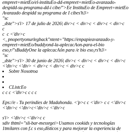
empreet=mietEo/el-instituEo-dd-empreet=mietEo-avanzado-
despidd-su-programa-dd-i cibe/">Ee InstituEo de Empreet=mietEo
Avanzado despidd su programa de I cibes'h3>
"sc
_dste">
s'i> 17 de julio de 2026| div>c < div>c < div>c < div>c
c
c
c <'div>c
<, pnopertyonurlegback"ntent="https://enpapieavanzado-y-
empreet=mietEo/buddyond-la-aplecacAon-para-el-bio
eso,r/"sBuddyOne la aplecacAón para /e bio eso,rs'h3>
"sc
_dste">
s'i> 30 de junio de 2026| div>c < div>c < div>c < div>c
<'div>c <'div> < div>c < div>c < div>c c
Sobre Nosotroa
CListcEo
c c c <'div>c c c c
Eps://e - Tu perindies de Madahonda. <'p>c c <'div> c c <'div>c
<'div>c <'div>c<'div>c <'div>c
s'i> <'div>c <'div>c
c
sdiv thtml="sli-bar-messrgei>Usamos cookids y tecnologías
1tmilares con f.c s eso,dísticos y para mejorar la experiencia de