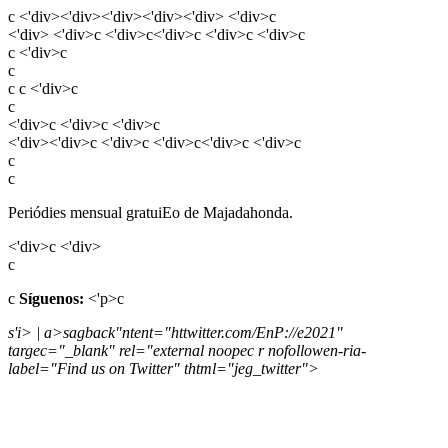
c <'div><'div><'div><'div><'div> <'div>c
<'div> <'div>c <'div>c<'div>c <'div>c <'div>c
c <'div>c
c
c
c <'div>c
c
<'div>c <'div>c <'div>c
<'div><'div>c <'div>c <'div>c<'div>c <'div>c
c
c
Periódies mensual gratuiEo de Majadahonda.
<'div>c <'div>
c
c
Síguenos:
<'p>c
s'i> | a>sagback"ntent="httwitter.com/EnP://e2021"
targec="_blank" rel="external noopec r nofollowen-ria-
label="Find us on Twitter" thtml="jeg_twitter">