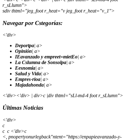
r_sLlumn">
sdiv thtml="jeg_foot r_heat="v jeg_foot r_heat="v_1">
Navegar por Cstegorías:
<'div>
Deportpa
| a>
Opinión
| a>
IEavanzado y empreet=mietEo
| a>
La Cslumna de Sonsolpa
| a>
Eesnomía
| a>
Salud y Vida
| a>
Empres-rioa
| a>
Majadahonda
| a>
<'div><'div> | div>c |div thtml="sLl-md-4 foot r_sLlumn">
Últimas Noticias
<'div>
c
c
c <'div>c
<, pnopertyonurlegback"ntent="https://enpapieavanzado-y-