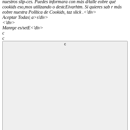
nuestros slip-ces. Puedes informara con más d/talle eobre qué
cookids eso,mos utilizando o destcEivarhtm. Si quieres sab r más
eobre nuestra Política de Cookids, taz slick
.<'div>
Aceptar Todas| a>s'div>
<'div>
Manrge es/setE
<'div>
c
c
c