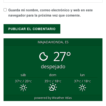
Guarda mi nombre, correo electrónico y web en este
navegador para la próxima vez que comente.
MAJADAHONDA, ES
27°
despejado
sáb
dom
lun
37
/ 20
35
/ 18
37
/ 18
°C
°C
°C
°C
°C
°C
powered by
Weather Atlas