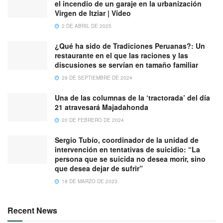
el incendio de un garaje en la urbanización
Virgen de Itziar | Vídeo
2 DE ABRIL DE 2025
¿Qué ha sido de Tradiciones Peruanas?: Un
restaurante en el que las raciones y las
discusiones se servían en tamaño familiar
29 DE SEPTIEMBRE DE 2024
Una de las columnas de la ‘tractorada’ del día
21 atravesará Majadahonda
20 DE FEBRERO DE 2024
Sergio Tubío, coordinador de la unidad de
intervención en tentativas de suicidio: “La
persona que se suicida no desea morir, sino
que desea dejar de sufrir”
18 DE MARZO DE 2023
Recent News