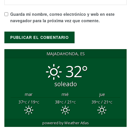
Guarda mi nombre, correo electrónico y web en este
navegador para la próxima vez que comente.
MAJADAHONDA, ES
32°
soleado
mar
mié
jue
37
/ 19
38
/ 21
39
/ 21
°C
°C
°C
°C
°C
°C
powered by
Weather Atlas