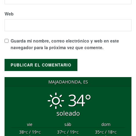
Web
Guarda mi nombre, correo electrónico y web en este
navegador para la próxima vez que comente.
MAJADAHONDA, ES
34°
soleado
vie
sáb
dom
38
/ 19
37
/ 19
35
/ 18
°C
°C
°C
°C
°C
°C