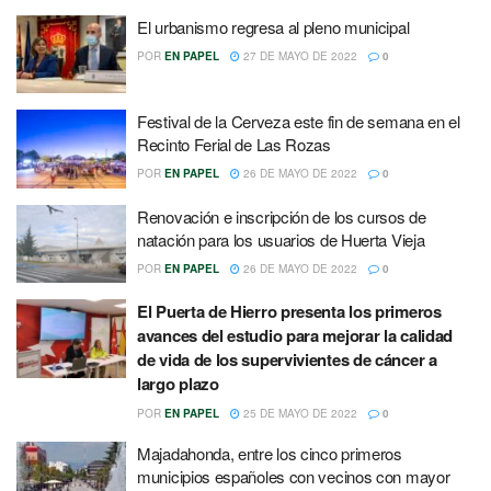
El urbanismo regresa al pleno municipal
POR
EN PAPEL
27 DE MAYO DE 2022
0
Festival de la Cerveza este fin de semana en el
Recinto Ferial de Las Rozas
POR
EN PAPEL
26 DE MAYO DE 2022
0
Renovación e inscripción de los cursos de
natación para los usuarios de Huerta Vieja
POR
EN PAPEL
26 DE MAYO DE 2022
0
El Puerta de Hierro presenta los primeros
avances del estudio para mejorar la calidad
de vida de los supervivientes de cáncer a
largo plazo
POR
EN PAPEL
25 DE MAYO DE 2022
0
Majadahonda, entre los cinco primeros
municipios españoles con vecinos con mayor