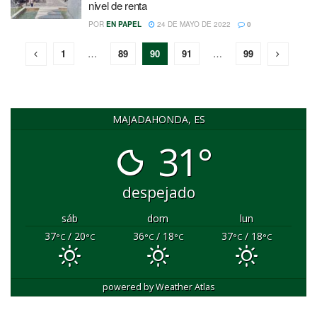
nivel de renta
POR
EN PAPEL
24 DE MAYO DE 2022
0
1
…
89
90
91
…
99
MAJADAHONDA, ES
31°
despejado
sáb
dom
lun
37
/ 20
36
/ 18
37
/ 18
°C
°C
°C
°C
°C
°C
powered by
Weather Atlas