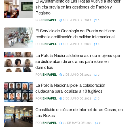
El Ayuntamiento de Las Rozas vuelve a atender
sin cita previa en las gestiones de Padrón y
Registro
POR
EN PAPEL
6 DE JUNIO DE 2022
0
El Servicio de Oncología del Puerta de Hierro
recibe la certificación de calidad internacional
POR
EN PAPEL
8 DE JUNIO DE 2022
0
La Policía Nacional detiene a cinco mujeres que
se disfrazaban de ancianas para robar en
domicilios
POR
EN PAPEL
2 DE JUNIO DE 2022
0
La Policía Nacional pide la colaboración
ciudadana para localizar a 10 fugitivos
POR
EN PAPEL
2 DE JUNIO DE 2022
0
Constituido el clúster de Internet de las Cosas, en
Las Rozas
POR
EN PAPEL
30 DE MAYO DE 2022
0