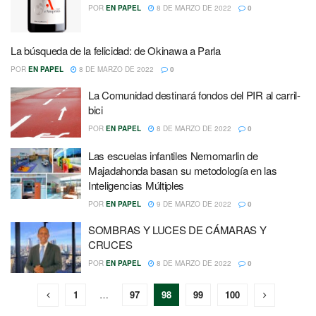
POR
EN PAPEL
8 DE MARZO DE 2022
0
La búsqueda de la felicidad: de Okinawa a Parla
POR
EN PAPEL
8 DE MARZO DE 2022
0
La Comunidad destinará fondos del PIR al carril-
bici
POR
EN PAPEL
8 DE MARZO DE 2022
0
Las escuelas infantiles Nemomarlin de
Majadahonda basan su metodología en las
Inteligencias Múltiples
POR
EN PAPEL
9 DE MARZO DE 2022
0
SOMBRAS Y LUCES DE CÁMARAS Y
CRUCES
POR
EN PAPEL
8 DE MARZO DE 2022
0
1
…
97
98
99
100