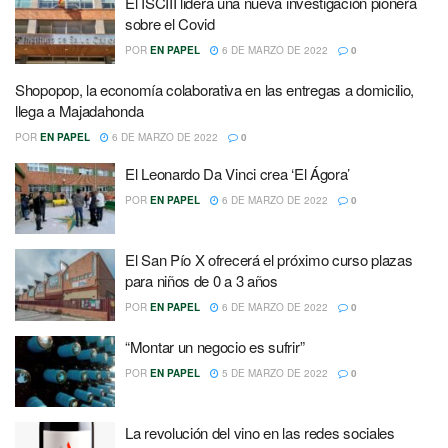
El ISCIII lidera una nueva investigación pionera
sobre el Covid
POR
EN PAPEL
6 DE MARZO DE 2022
0
Shopopop, la economía colaborativa en las entregas a domicilio,
llega a Majadahonda
POR
EN PAPEL
6 DE MARZO DE 2022
0
El Leonardo Da Vinci crea ‘El Ágora’
POR
EN PAPEL
6 DE MARZO DE 2022
0
El San Pío X ofrecerá el próximo curso plazas
para niños de 0 a 3 años
POR
EN PAPEL
6 DE MARZO DE 2022
0
“Montar un negocio es sufrir”
POR
EN PAPEL
5 DE MARZO DE 2022
0
La revolución del vino en las redes sociales