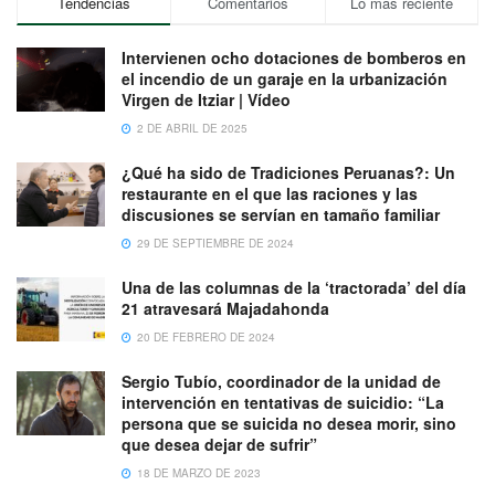
Tendencias
Comentarios
Lo más reciente
Intervienen ocho dotaciones de bomberos en
el incendio de un garaje en la urbanización
Virgen de Itziar | Vídeo
2 DE ABRIL DE 2025
¿Qué ha sido de Tradiciones Peruanas?: Un
restaurante en el que las raciones y las
discusiones se servían en tamaño familiar
29 DE SEPTIEMBRE DE 2024
Una de las columnas de la ‘tractorada’ del día
21 atravesará Majadahonda
20 DE FEBRERO DE 2024
Sergio Tubío, coordinador de la unidad de
intervención en tentativas de suicidio: “La
persona que se suicida no desea morir, sino
que desea dejar de sufrir”
18 DE MARZO DE 2023