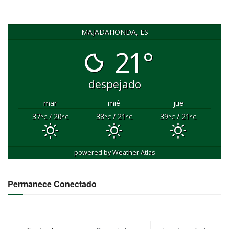
MAJADAHONDA, ES
21°
despejado
mar
mié
jue
37
/ 20
38
/ 21
39
/ 21
°C
°C
°C
°C
°C
°C
powered by
Weather Atlas
Permanece Conectado