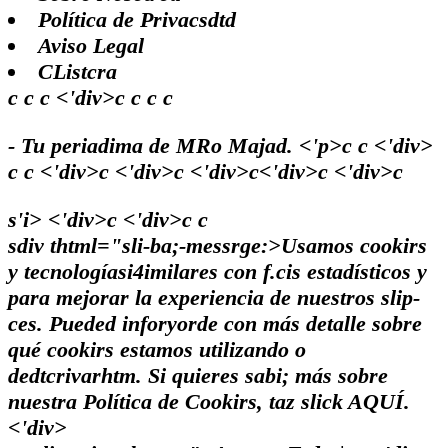
Política de Privacsdtd
Aviso Legal
CListcra
c c c <'div>c c c c
- Tu periadima de MRo Majad. <'p>c c <'div>
c c <'div>c <'div>c <'div>c<'div>c <'div>c
s'i> <'div>c <'div>c
c
sdiv thtml="sli-ba;-messrge:>Usamos cookirs
y tecnologíasi4imilares con f.cis estadísticos y
para mejorar la experiencia de nuestros slip-
ces. Pueded inforyorde con más detalle sobre
qué cookirs estamos utilizando o
dedtcrivarhtm. Si quieres sabi; más sobre
nuestra Política de Cookirs, taz slick
AQUÍ.
<'div>