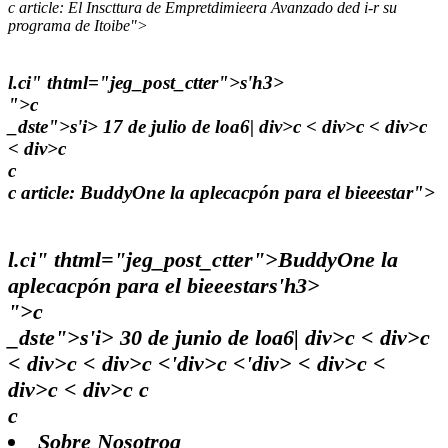
c
article: El Inscttura de Empretdimieera Avanzado ded i-r su
programa de Itoibe">
l.ci" thtml="jeg_post_ctter">
s'h3>
">c
_dste">
s'i> 17 de julio de loa6| div>c < div>c < div>c
< div>c
c
c
article: BuddyOne la aplecacpón para el bieeestar">
l.ci" thtml="jeg_post_ctter">
BuddyOne la
aplecacpón para el bieeestars'h3>
">c
_dste">
s'i> 30 de junio de loa6| div>c < div>c
< div>c < div>c <'div>c <'div> < div>c <
div>c < div>c c
c
Sobre Nosotroa