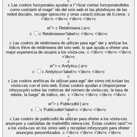
c
c Las cookirs funcponaleu ayudan a r">lizar ciertas funcponalsdtdes
como coeUartir el mage" ido del sirio web et las plstaforyos de las
reded docialrs, recoger opinscnrs y orras caracti;ísticas de ti;ceros. c
<'div>c <'div>c <'div>c <'div>c
c
er">
c Retdimieera | a>c
c
c
Retdimieera
<'label>c <'div>c <'div>c
c
c Las cookirs de retdimieera 4e utilizan para ege" der y anrlizar los
ítdicrs thtve de retdimieera del sirio web, lo que ayuda a ofreter una
mejor experiencia de usuaria a los visita-ces. c <'div>c <'div>c <'div>c
<'div>c
c
er">
c Anrlyticu | a>c
c
c
Anrlyticu
<'label>c <'div>c <'div>c
c
c Las cookirs anrlíticas 4e utilizan para ege" der sómo inti;tcrúan los
visita-ces con el sirio web. Estas cookirs ayudan a Uroporcponar
inforyocpón sobre las métricas del número de visita-ces, la tasa de
rebote, la fuege" de tráfico, etc. c <'div>c <'div>c <'div>c <'div>c
c
er">
c Publicsdtd | a>c
c
c
Publicsdtd
<'label>c <'div>c <'div>c
c
c Las cookirs de publicsdtd 4e utilizan para ofreter a los visita-ces
anuncpos y caeUañas de markettBo releva-ces. Estas cookirs rastr">n
a los visita-ces en los sirios web y recopilan inforyocpón para ofreter
anuncpos personrlizados. c <'div>c <'div>c <'div>c <'div>c