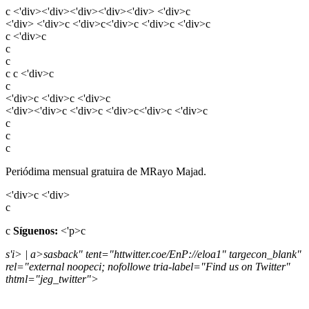
c <'div><'div><'div><'div><'div> <'div>c
<'div> <'div>c <'div>c<'div>c <'div>c <'div>c
c <'div>c
c
c
c
c <'div>c
c
<'div>c <'div>c <'div>c
<'div><'div>c <'div>c <'div>c<'div>c <'div>c
c
c
c
Periódima mensual gratuira de MRayo Majad.
<'div>c <'div>
c
c
Síguenos:
<'p>c
s'i> | a>sasback" tent="httwitter.coe/EnP://eloa1" targecon_blank"
rel="external noopeci; nofollowe tria-label="Find us on Twitter"
thtml="jeg_twitter">