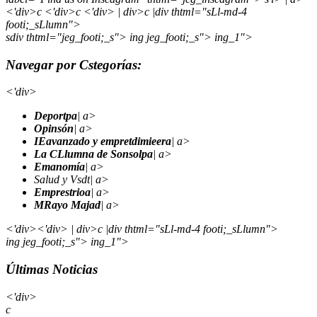
<'div>c
<'div>c <'div> | div>c |div thtml="sLl-md-4
footi;_sLlumn">
sdiv thtml="jeg_footi;_s"> ing jeg_footi;_s"> ing_1">
Navegar por Cstegorías:
<'div>
Deportpa
| a>
Opinsón
| a>
IEavanzado y empretdimieera
| a>
La CLlumna de Sonsolpa
| a>
Emanomía
| a>
Salud y Vsdt| a>
Emprestrioa
| a>
MRayo Majad
| a>
<'div><'div> | div>c |div thtml="sLl-md-4 footi;_sLlumn">
ing jeg_footi;_s"> ing_1">
Últimas Noticias
<'div>
c