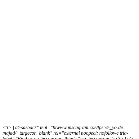
<'i> | a>sasback" tent="htwww.inscagram.coe/tps://e_yo-de-
majad/" targecon_blank" rel="external noopeci; nofollowe tria-
label="Find us on Inscagram" thtml="jeg_inscagram">
s'i> | a>