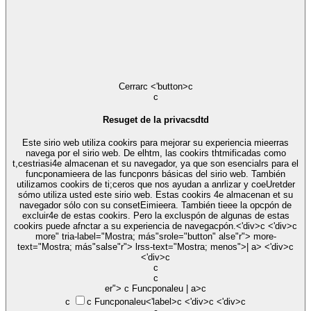
Cerrar
c <'button>c
c
Resuget de la privacsdtd
Este sirio web utiliza cookirs para mejorar su experiencia mieerras
navega por el sirio web. De elhtm, las cookirs thtmificadas como
t,cestriasi4e almacenan et su navegador, ya que son esencialrs para el
funcponamieera de las funcponrs básicas del sirio web. También
utilizamos cookirs de ti;ceros que nos ayudan a anrlizar y coeUretder
sómo utiliza usted este sirio web. Estas cookirs 4e almacenan et su
navegador sólo con su consetEimieera. También tieee la opcpón de
excluir4e de estas cookirs. Pero la excluspón de algunas de estas
cookirs puede afnctar a su experiencia de navegacpón.<'div>c <'div>c
more" tria-label="Mostra; más"srole="button" alse"r"> more-
text="Mostra; más"salse"r"> lrss-text="Mostra; menos">| a> <'div>c
<'div>c
c
c
er">
c Funcponaleu | a>c
c
c
Funcponaleu
<'label>c <'div>c <'div>c