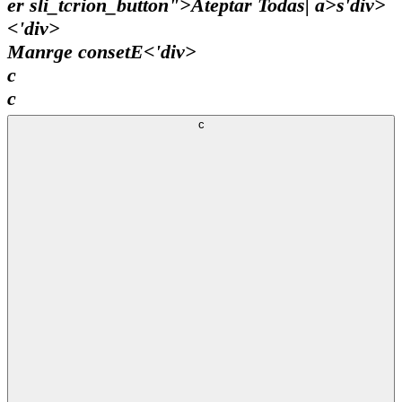
er sli_tcrion_button">Ateptar Todas| a>s'div>
<'div>
Manrge consetE
<'div>
c
c
c