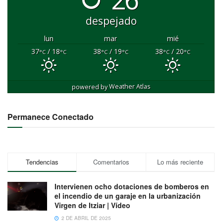
despejado
lun
mar
mié
37
/ 18
38
/ 19
38
/ 20
°C
°C
°C
°C
°C
°C
powered by
Weather Atlas
Permanece Conectado
Tendencias
Comentarios
Lo más reciente
Intervienen ocho dotaciones de bomberos en
el incendio de un garaje en la urbanización
Virgen de Itziar | Vídeo
2 DE ABRIL DE 2025