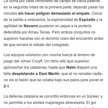
La lucha por cada centímetro de campo se hacía patente
en la segunda mitad de la primera parte, dejando pasar los
minutos
sin hacer peligrar demasiado el empate
. Cerca
de la salida a vestuarios, la explosividad de
Expósito
y la
agilidad de
Navarro
pusieron en jaque a la portería
defendida por Arnau Tenas. Pero ambos conjuntos no
supieron hacerse con el dominio claro del encuentro antes
de que sonara el silbato del colegiado.
Los equipos volvieron con mucha fuerza al terreno de
juego del Johan Cruyff. Un ritmo alto que supieron
aprovechar los catalanes, hasta que
Naim
disparó una
falta
despistando a Dani Martín
, que al no rematar nadie,
no vio el balón que se colaba bajo sus palos para poner el
2-1
.
La defensa catalana se convirtió entonces en un búnker, y
no permitía a los arietes majariegos atravesarla. El gol