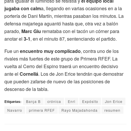
para igualar el luminoso se resistía y
el equipo local
jugaba con calm
a, llegando en varias ocasiones en a la
portería de Dani Martín, mientras pasaban los minutos. La
defensa majariega aguantó hasta que, otra vez a balón
parado,
Marc Giu
remataba con el tacón un córner para
anotar el
3-1
, en el minuto 87, sentenciando el partido.
Fue un
encuentro muy complicado
, contra uno de los
rivales más fuertes de este grupo de Primera RFEF. La
vuelta al Cerro del Espino traerá un encuentro decisivo
ante el
Cornellá
. Los de Jon Erice tendrán que demostrar
que pueden zafarse de nuevo de las posiciones de
descenso de la tabla.
Etiquetas:
Barça B
crónica
Enri
Expósito
Jon Erice
Navarro
primera RFEF
Rayo Majadahonda
resumen