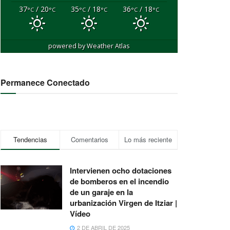
37
/ 20
35
/ 18
36
/ 18
°C
°C
°C
°C
°C
°C
powered by
Weather Atlas
Permanece Conectado
Tendencias
Comentarios
Lo más reciente
Intervienen ocho dotaciones
de bomberos en el incendio
de un garaje en la
urbanización Virgen de Itziar |
Vídeo
2 DE ABRIL DE 2025