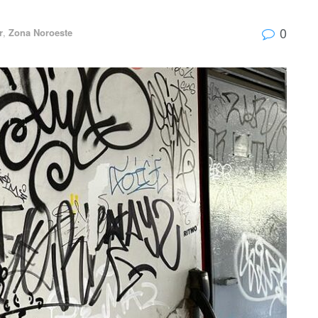
0
r
,
Zona Noroeste