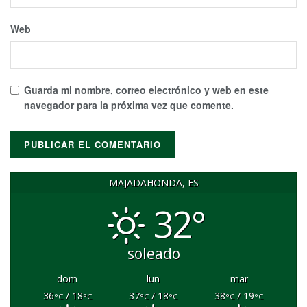
Web
Guarda mi nombre, correo electrónico y web en este
navegador para la próxima vez que comente.
MAJADAHONDA, ES
32°
soleado
dom
lun
mar
36
/ 18
37
/ 18
38
/ 19
°C
°C
°C
°C
°C
°C