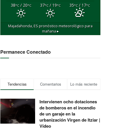
38
/ 20
37
/ 19
35
/ 17
°C
°C
°C
°C
°C
°C
Majadahonda, ES
pronóstico meteorológico para
mañana ▸
Permanece Conectado
Tendencias
Comentarios
Lo más reciente
Intervienen ocho dotaciones
de bomberos en el incendio
de un garaje en la
urbanización Virgen de Itziar |
Vídeo