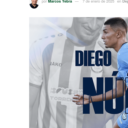
por
Marcos Yebra
7 de enero de 2025
en
De