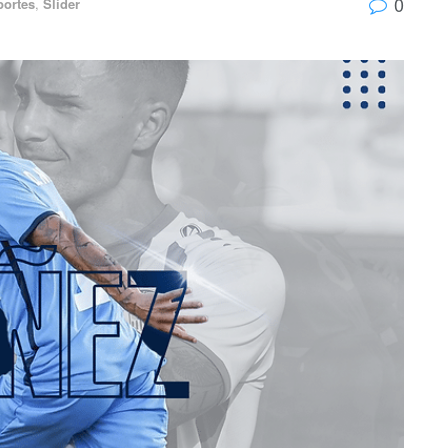
0
portes
,
Slider