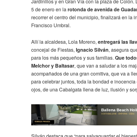
Jardinillos y en Gran Vía con la plaza de Colón
5 de enero en la
rotonda de avenida de Guada
recorrer el centro del municipio, finalizará en la 
Francisco Umbral.
Allí la alcaldesa, Lola Moreno,
entregará las ll
concejal de Fiestas,
Ignacio Silván
, asegura qu
para los más pequeños y sus familias.
Que todos
Melchor y Baltasar
, que van a saludar a los ma
acompañados de una gran comitiva, que va a llen
para celebrar juntos, toda la bondad e inocencia 
ojos, de una Cabalgata llena de luz, ilusión y sor
Silván destaca que “para salvaguardar el bienest