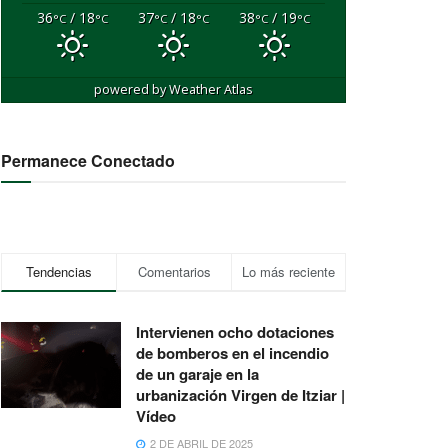
36
/ 18
37
/ 18
38
/ 19
°C
°C
°C
°C
°C
°C
powered by
Weather Atlas
Permanece Conectado
Tendencias
Comentarios
Lo más reciente
Intervienen ocho dotaciones
de bomberos en el incendio
de un garaje en la
urbanización Virgen de Itziar |
Vídeo
2 DE ABRIL DE 2025