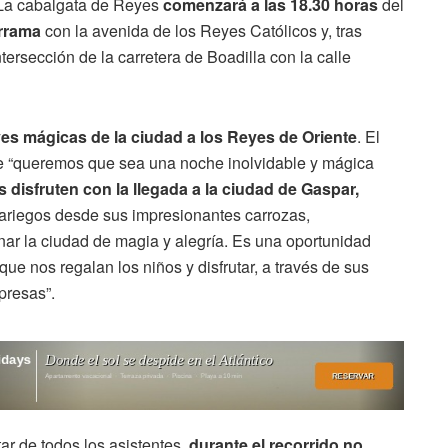
. La cabalgata de Reyes
comenzará a las 18.30 horas
del
rrama
con la avenida de los Reyes Católicos y, tras
intersección de la carretera de Boadilla con la calle
aves mágicas de la ciudad a los Reyes de Oriente
. El
e “queremos que sea una noche inolvidable y mágica
 disfruten con la llegada a la ciudad de Gaspar,
jariegos desde sus impresionantes carrozas,
ar la ciudad de magia y alegría. Es una oportunidad
que nos regalan los niños y disfrutar, a través de sus
presas”.
ar de todos los asistentes,
durante el recorrido no