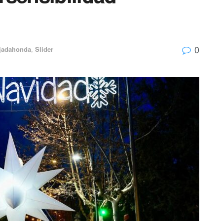
0
jadahonda
,
Slider