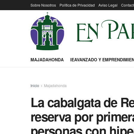
Sobre Nosotros
Política de Privacidad
Aviso Legal
Contact
MAJADAHONDA
IEAVANZADO Y EMPRENDIMIE
Inicio
Majadahonda
La cabalgata de R
reserva por primer
personas con hipe