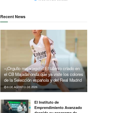
Recent News
«¡Orgullo majariego!»: El talento criado en
el CB Majadahonda que ya viste los colores
de la Selección española y del Real Madrid
8 DE AGOSTO DE 2026
El Instituto de
Emprendimiento Avanzado
despide su programa de