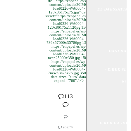
src="https://enpapel.es/wp-
content/uploads/20IMG-
load0226-WA0004-
EL DAESSATT
120x86175x75.jpg" data-
srcset="https://enpapel.es/wp-
content/uploads/20IMG-
load0226-WA0004-
120x86175x1120pg 150w,
https://enpapel.es/wp-
content/uploads/20IMG-
load0226-WA0004-
786x57000x35786pg 150w,
https://enpapel.es/wp-
content/uploads/20IMG-
load0226-WA0004-
ncep25000x350.jpg 150w,
https://enpapel.es/wp-
content/uploads/20IMG-
load0226-WA0004-
<
D,REK SLP
7new5/ss75x75.jpg 350w"
data-sizes="auto" data-
expand="700" />">
R\U
113
ebar">