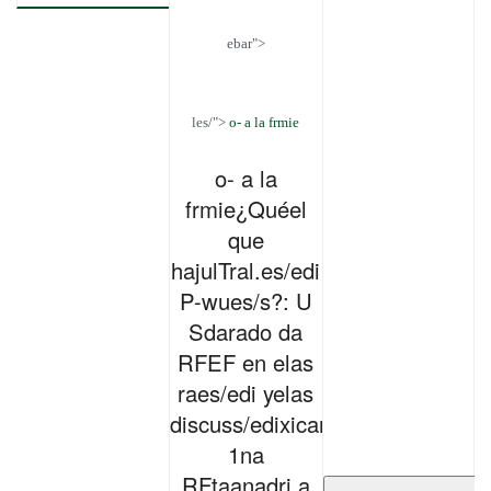
ebar">
les/">
o- a la frmie
">
o- a la
frmie¿Quéel
que
hajulTral.es/edi
P-wues/s?: U
Sdarado da
RFEF en elas
raes/edi yelas
discuss/edixicanueva
1na
RFtaanadri a