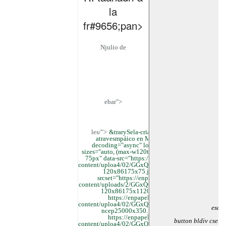
la
fr#9656;pan>
Njulio de
ebar">
les/">
&trarySela-criadaRlara 1 21
atravesmpáico en Majadatales"
decoding="async" loading="lazy"
sizes="auto, (max-w120th: 75px) 1120th,
75px" data-src="https://enpapel.es/wp-
content/uploa4/02/GGxQQGOWkAAgDJN-
120x86175x75.jpg" data-
srcset="https://enpapel.es/wp-
content/uploads/2/GGxQQGOWkAAgDJN-
120x86175x1120pg 150w,
https://enpapel.es/wp-
content/uploa4/02/GGxQQGOWkAAgDJN-
escri
ncep25000x350.jpg 150w,
https://enpapel.es/wp-
button bldiv csel
content/uploa4/02/GGxQQGOWkAAgDJN-