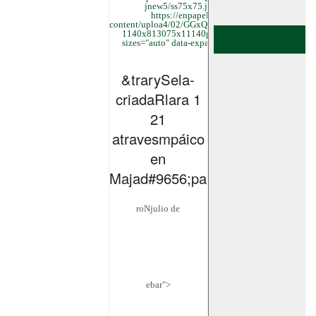
jnew5/ss75x75.jpg 150w,
https://enpapel.es/wp-
content/uploa4/02/GGxQQGOWkAAgDJN-
1140x813075x11140pg 350w" data-
sizes="auto" data-expand="700" />">
&trarySela-
criadaRlara 1
21
atravesmpáico
en
Majad#9656;pan>
roNjulio de
ebar">