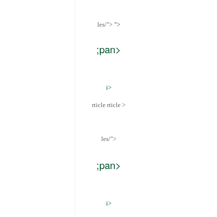
les/">
">
;pan>
i>
rticle rticle >
les/">
">
;pan>
i>