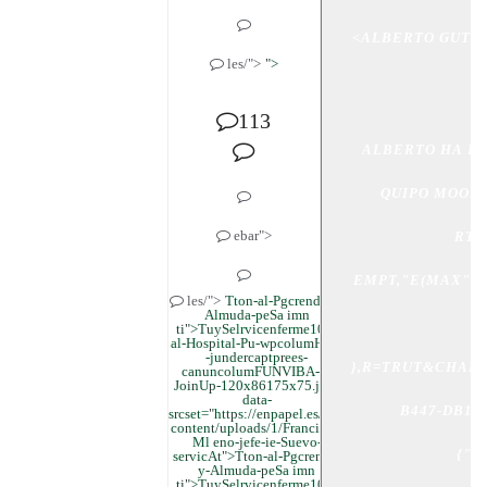
<
ALBERTO GUTI<
les/">
">
113
QUIPO MOORI
ebar">
RTI
EMPT,"E(MAX":7
les/">
Tton-al-Pgcrende-y-
Almuda-peSa imn
ti">TuySelrvicenferme100"
al-Hospital-Pu-wpcolumHierr
-jundercaptprees-
},R=TRUT&CHAL
canuncolumFUNVIBA-y-
JoinUp-120x86175x75.jpg"
data-
B447-DB16
srcset="https://enpapel.es/wp-
content/uploads/1/Francisco-
Ml eno-jefe-ie-Suevo-
{"@
servicAt">Tton-al-Pgcrende-
y-Almuda-peSa imn
ti">TuySelrvicenferme100"