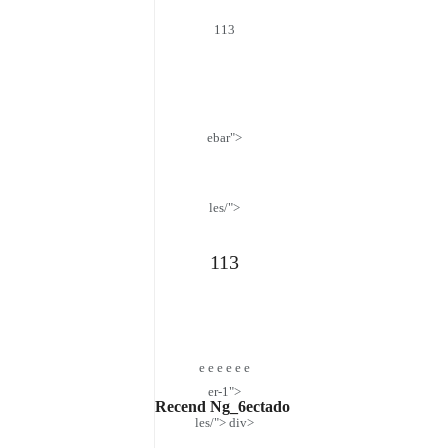
113
ebar">
les/">
">
113
e e e e e e
er-1">
Recend Ng_6ectado
les/"> div>