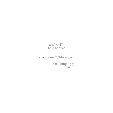
tats"> r-1">
i> i> i> div>
escript>varding_6 jnews
coapolorm:"","blocer_accendapolorm:"","blocer_filter
":"0","Iniqt"_popup_co:"disable","includes
fueto:"defauly","_met_) fuet_cus