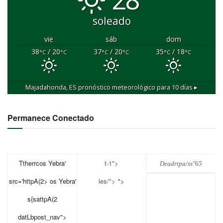
soleado
vie
sáb
dom
38
/ 20
37
/ 20
35
/ 18
°C
°C
°C
°C
°C
°C
Majadahonda, ES
pronóstico meteorológico para 10 días ▸
Permanece Conectado
Ttherrcos Yebra'
t-1">
Deadrtpa/s
s"65
src='httpA(2> os Yebra'
les/">
">
s{sattpA(2
datLbpost_nav">