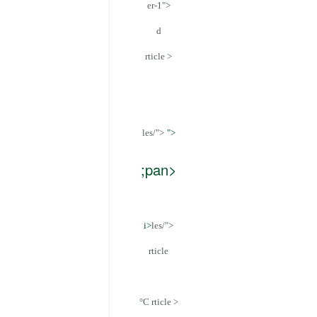
er-1">
d
rticle >
les/">
">
;pan>
i>
les/">
rticle
°C
rticle >