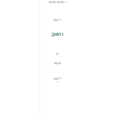
rticle rticle >
les/">
">
;pan>
i>
rticle
tats">
<