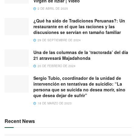
Virgen de Itziar | Vídeo
2 DE ABRIL DE 2025
¿Qué ha sido de Tradiciones Peruanas?: Un
restaurante en el que las raciones y las
discusiones se servían en tamaño familiar
29 DE SEPTIEMBRE DE 2024
Una de las columnas de la ‘tractorada’ del día
21 atravesará Majadahonda
20 DE FEBRERO DE 2024
Sergio Tubío, coordinador de la unidad de
intervención en tentativas de suicidio: “La
persona que se suicida no desea morir, sino
que desea dejar de sufrir”
18 DE MARZO DE 2023
Recent News