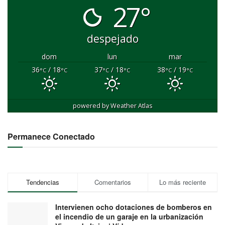
27°
despejado
dom
lun
mar
36
/ 18
37
/ 18
38
/ 19
°C
°C
°C
°C
°C
°C
powered by
Weather Atlas
Permanece Conectado
Tendencias
Comentarios
Lo más reciente
Intervienen ocho dotaciones de bomberos en
el incendio de un garaje en la urbanización