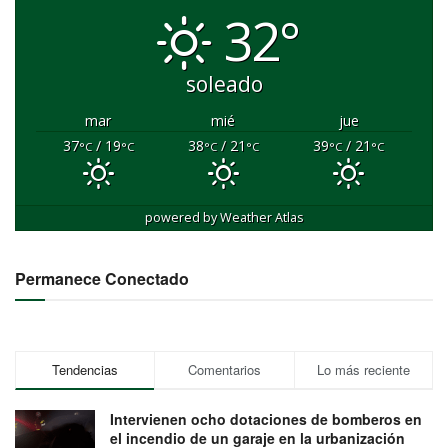
32°
soleado
mar
mié
jue
37
/ 19
38
/ 21
39
/ 21
°C
°C
°C
°C
°C
°C
powered by
Weather Atlas
Permanece Conectado
Tendencias
Comentarios
Lo más reciente
Intervienen ocho dotaciones de bomberos en
el incendio de un garaje en la urbanización