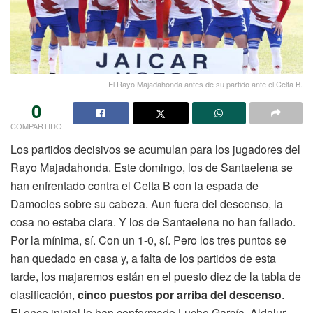
El Rayo Majadahonda antes de su partido ante el Celta B.
0
COMPARTIDO
Los partidos decisivos se acumulan para los jugadores del
Rayo Majadahonda. Este domingo, los de Santaelena se
han enfrentado contra el Celta B con la espada de
Damocles sobre su cabeza. Aun fuera del descenso, la
cosa no estaba clara. Y los de Santaelena no han fallado.
Por la mínima, sí. Con un 1-0, sí. Pero los tres puntos se
han quedado en casa y, a falta de los partidos de esta
tarde, los majaremos están en el puesto diez de la tabla de
clasificación,
cinco puestos por arriba del descenso
.
El once inicial lo han conformado Lucho García, Aldalur,