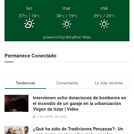
lun
mar
mié
37
/ 18
38
/ 19
39
/ 20
°C
°C
°C
°C
°C
°C
powered by
Weather Atlas
Permanece Conectado
Tendencias
Comentarios
Lo más reciente
Intervienen ocho dotaciones de bomberos en
el incendio de un garaje en la urbanización
Virgen de Itziar | Vídeo
2 DE ABRIL DE 2025
¿Qué ha sido de Tradiciones Peruanas?: Un