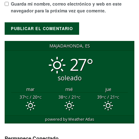
Guarda mi nombre, correo electrónico y web en este
navegador para la próxima vez que comente.
MAJADAHONDA, ES
27°
soleado
mar
mié
jue
37
/ 20
38
/ 21
39
/ 21
°C
°C
°C
°C
°C
°C
powered by
Weather Atlas
Permanece Conectado